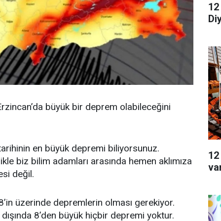
12
Di
 Erzincan’da büyük bir deprem olabileceğini
rihinin en büyük depremi biliyorsunuz.
12
likle biz bilim adamları arasında hemen aklımıza
va
si değil.
 8’in üzerinde depremlerin olması gerekiyor.
i dışında 8’den büyük hiçbir depremi yoktur.