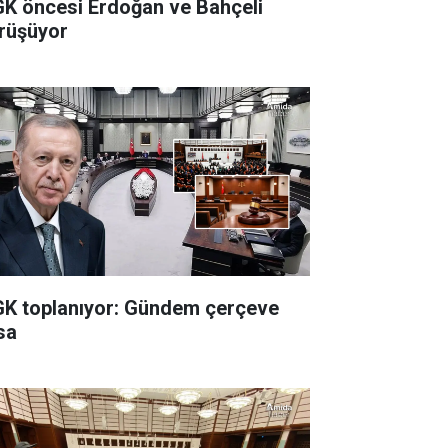
K öncesi Erdoğan ve Bahçeli
rüşüyor
K toplanıyor: Gündem çerçeve
sa