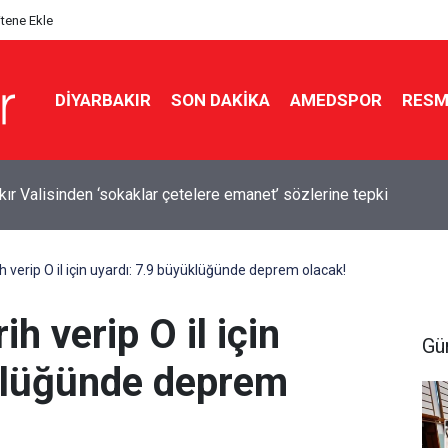
itene Ekle
DIYARBAKIR
SON DAKIKA
AMEDSPOR
RESM
kır Valisinden ‘sokaklar çetelere emanet’ sözlerine tepki
ih verip O il için uyardı: 7.9 büyüklüğünde deprem olacak!
ih verip O il için
Gü
klüğünde deprem