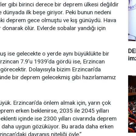
ler gibi birinci derece bir deprem ülkesi değildir
e dünyada ilk beşe giriyor. Peki bunun nedeni
daki deprem gece olmuştu ve kış günüydü. Hava
 donarak ölür. Evlerde sobalar yandığı için
DE
ş ise gelecekte o yerde aynı büyüklükte bir
im
Erzincan 7.9’u 1939’da gördü ise, Erzincan
recektir. Dolayısıyla bizim Erzincan’da
ğünde bir deprem gelecekmiş gibi hazırlamamız
yük. Erzincan’da önlem almak için, yarın çok
deprem erken beklenirse, 2035 ile 2045 yılları
klenti içinde ise 2300 yılları civarında deprem
ası daha uygun gözüküyor. Bu arada daha erken
incan’daki davranış niteliği öyle.”