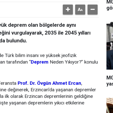
MG
gö
yük deprem olan bölgelerde aynı
ini vurgulayarak, 2035 ile 2045 yılları
arda bulundu.
de Türk bilim insanı ve yüksek jeofizik
an tarafından “
Deprem
Neden Yıkıyor?” konulu
MG
feransta
Prof. Dr. Övgün Ahmet Ercan
,
ya
erine değinerek, Erzincan’da yaşanan depremler
a ilk olarak Erzincan depremlerinin geldiğine
te yaşanan depremlerin yıkıcı etkilerine