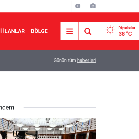
Diyarbakır
I İLANLAR
BÖLGE
38 °C
11:18
Diyarbakırlı anneden babalara çağrı: Nefsinize 
Günün tüm
haberleri
ndem