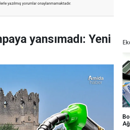
flerle yazılmış yorumlar onaylanmamaktadır.
mpaya yansımadı: Yeni
Ek
Bo
Ağ