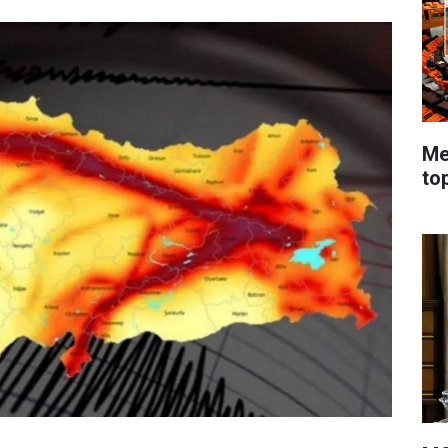
Me
to