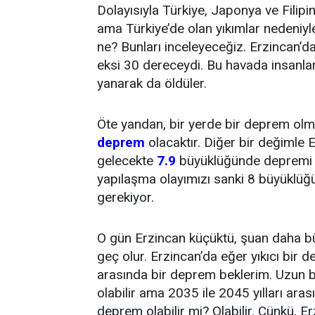
Dolayısıyla Türkiye, Japonya ve Filipin
ama Türkiye’de olan yıkımlar nedeniyl
ne? Bunları inceleyeceğiz. Erzincan’
eksi 30 dereceydi. Bu havada insanlar
yanarak da öldüler.
Öte yandan, bir yerde bir deprem olmu
deprem
olacaktır. Diğer bir değimle 
gelecekte
7.9
büyüklüğünde depremi gö
yapılaşma olayımızı sanki 8 büyüklü
gerekiyor.
O gün Erzincan küçüktü, şuan daha bü
geç olur. Erzincan’da eğer yıkıcı bir 
arasında bir deprem beklerim. Uzun be
olabilir ama 2035 ile 2045 yılları ar
deprem olabilir mi? Olabilir. Çünkü, Erz