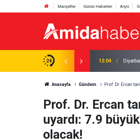
Manşetler
Günün Haberleri
Arşiv
S
 4 yaralı
24
12:04
Diyarba
Anasayfa
Gündem
Prof. Dr. Ercan tar
Prof. Dr. Ercan tar
uyardı: 7.9 büyü
olacak!