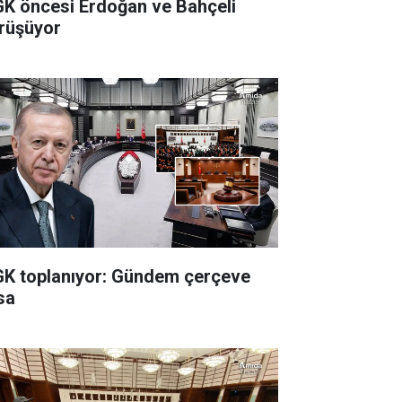
K öncesi Erdoğan ve Bahçeli
rüşüyor
K toplanıyor: Gündem çerçeve
sa