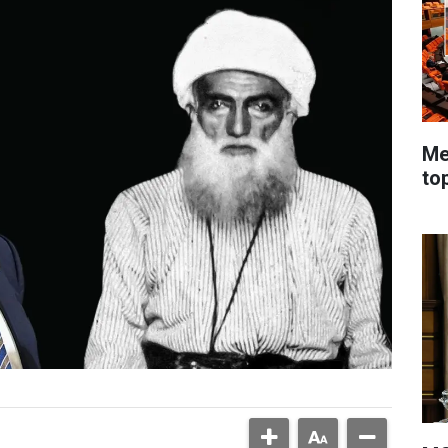
Me
to