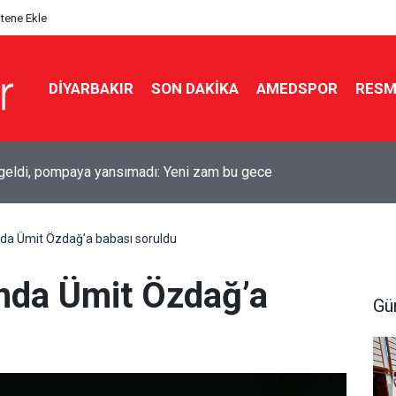
itene Ekle
DIYARBAKIR
SON DAKIKA
AMEDSPOR
RESM
r-Erzurumspor maçı öncesi kardeşlik vurgusu
da Ümit Özdağ’a babası soruldu
nda Ümit Özdağ’a
Gü