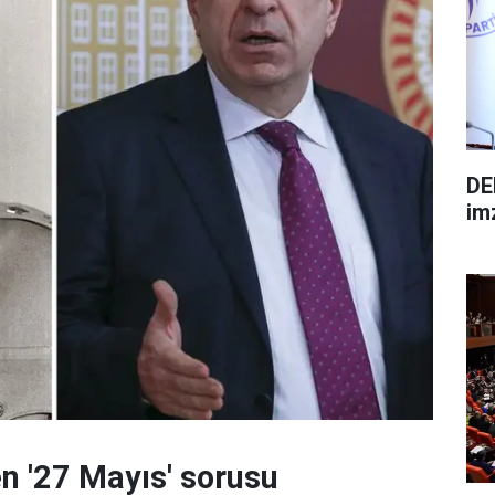
DE
im
 '27 Mayıs' sorusu