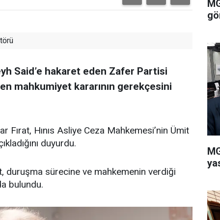
MG
gö
törü
yh Said’e hakaret eden Zafer Partisi
len mahkumiyet kararının gerekçesini
ar Fırat, Hınıs Asliye Ceza Mahkemesi’nin Ümit
ıkladığını duyurdu.
MG
ya
at, duruşma sürecine ve mahkemenin verdiği
rda bulundu.