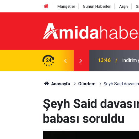
Manşetler
Günün Haberleri
Arşiv
S
dı: Yeni zam bu gece
24
12:56
Amedspo
Anasayfa
Gündem
Şeyh Said davasın
Şeyh Said davası
babası soruldu