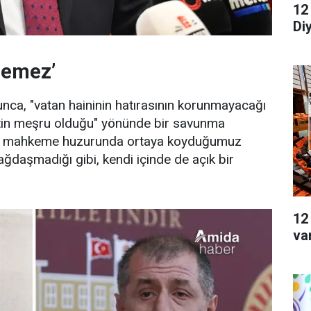
12
Di
lemez’
nca, "vatan haininin hatırasının korunmayacağı
retin meşru olduğu" yönünde bir savunma
, "Oysa mahkeme huzurunda ortaya koyduğumuz
ğdaşmadığı gibi, kendi içinde de açık bir
12
va