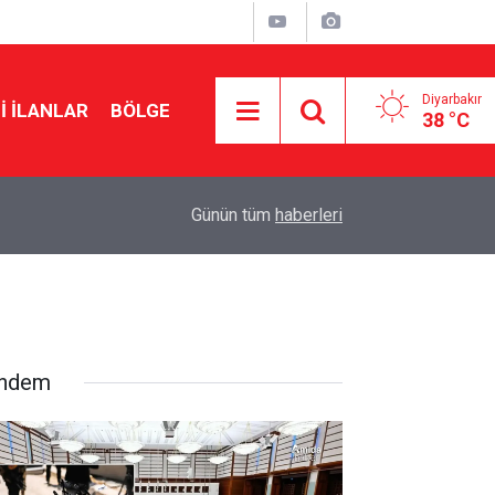
Diyarbakır
I İLANLAR
BÖLGE
38 °C
12:43
2026-2027 eğitim öğretim yılı takvimi belli oldu: İ
Günün tüm
haberleri
ndem