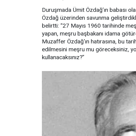
Duruşmada Ümit Özdağ’ın babası ola
Özdağ üzerinden savunma geliştirdikler
belirtti: “27 Mayıs 1960 tarihinde m
yapan, meşru başbakanı idama götüre
Muzaffer Özdağ'ın hatırasına, bu tarih
edilmesini meşru mu göreceksiniz, yo
kullanacaksınız?”