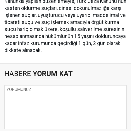
Kanun'da yapılan düzenlemeyle, Türk Ceza Kanunu'nun
kasten öldürme suçları, cinsel dokunulmazlığa karşı
işlenen suçlar, uyuşturucu veya uyarıcı madde imal ve
ticareti suçu ve suç işlemek amacıyla örgüt kurma
suçu hariç olmak üzere, koşullu salıverilme süresinin
hesaplanmasında hükümlünün 15 yaşını dolduruncaya
kadar infaz kurumunda geçirdiği 1 gün, 2 gün olarak
dikkate alınacak.
HABERE
YORUM KAT