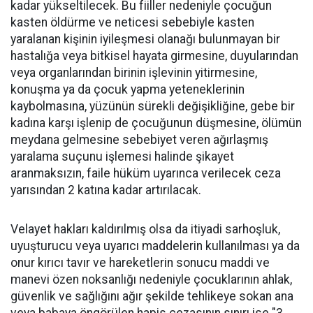
kadar yükseltilecek. Bu fiiller nedeniyle çocuğun
kasten öldürme ve neticesi sebebiyle kasten
yaralanan kişinin iyileşmesi olanağı bulunmayan bir
hastalığa veya bitkisel hayata girmesine, duyularından
veya organlarından birinin işlevinin yitirmesine,
konuşma ya da çocuk yapma yeteneklerinin
kaybolmasına, yüzünün sürekli değişikliğine, gebe bir
kadına karşı işlenip de çocuğunun düşmesine, ölümün
meydana gelmesine sebebiyet veren ağırlaşmış
yaralama suçunu işlemesi halinde şikayet
aranmaksızın, faile hüküm uyarınca verilecek ceza
yarısından 2 katına kadar artırılacak.
Velayet hakları kaldırılmış olsa da itiyadi sarhoşluk,
uyuşturucu veya uyarıcı maddelerin kullanılması ya da
onur kırıcı tavır ve hareketlerin sonucu maddi ve
manevi özen noksanlığı nedeniyle çocuklarının ahlak,
güvenlik ve sağlığını ağır şekilde tehlikeye sokan ana
veya babaya öngörülen hapis cezasının sınırı ise "3