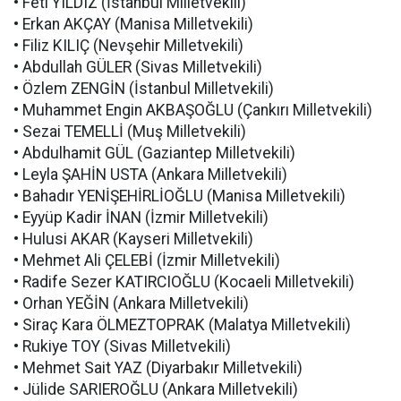
• Feti YILDIZ (İstanbul Milletvekili)
• Erkan AKÇAY (Manisa Milletvekili)
• Filiz KILIÇ (Nevşehir Milletvekili)
• Abdullah GÜLER (Sivas Milletvekili)
• Özlem ZENGİN (İstanbul Milletvekili)
• Muhammet Engin AKBAŞOĞLU (Çankırı Milletvekili)
• Sezai TEMELLİ (Muş Milletvekili)
• Abdulhamit GÜL (Gaziantep Milletvekili)
• Leyla ŞAHİN USTA (Ankara Milletvekili)
• Bahadır YENİŞEHİRLİOĞLU (Manisa Milletvekili)
• Eyyüp Kadir İNAN (İzmir Milletvekili)
• Hulusi AKAR (Kayseri Milletvekili)
• Mehmet Ali ÇELEBİ (İzmir Milletvekili)
• Radife Sezer KATIRCIOĞLU (Kocaeli Milletvekili)
• Orhan YEĞİN (Ankara Milletvekili)
• Siraç Kara ÖLMEZTOPRAK (Malatya Milletvekili)
• Rukiye TOY (Sivas Milletvekili)
• Mehmet Sait YAZ (Diyarbakır Milletvekili)
• Jülide SARIEROĞLU (Ankara Milletvekili)