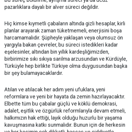
pazarlıklara dayalı bir alver süreci değildir.
Hiç kimse kıymetli çabaların altında gizli hesaplar, kirli
planlar arayarak zaman tüketmemeli, enerjisini boşa
harcamamalıdır. Şüpheyle yaklaşan veya olumsuz ön
yargıyla bakan çevreler, bu süreci istedikleri kadar
eşelesinler, altından bin yıllık kardeşliğimizden,
birbirimize sıkı sıkıya sarılma arzusundan ve Kürdüyle,
Türküyle hep birlikte Türkiye olma duygusundan başka
bir şey bulamayacaklardır.
Atılan ve atılacak her adım yeni ufuklara, yeni
reformlara ve yeni bir hayata da zemin hazırlayacaktır.
Elbette tüm bu çabalar güçlü ve köklü demokrasi,
adalet, eşitlik ve özgürlük reformlarıyla devam etmeli,
halkımızın hak ettiği, layık olduğu huzurlu bir yaşama
kavuşmasına katkı sunmalıdır. Bunun için de herkesin
ve her kesimin çok dikkatli, hassas ve ciddiyetle