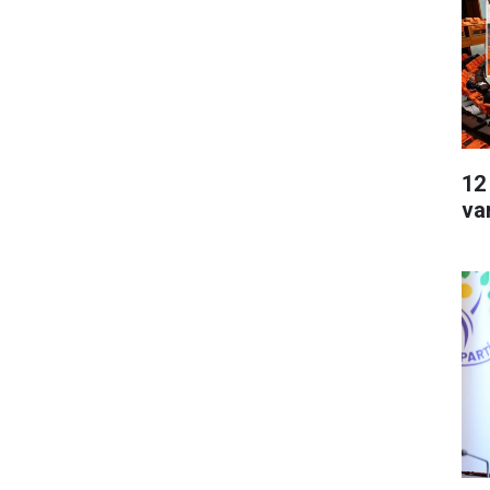
12
va