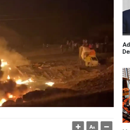
Ad
De