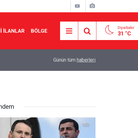
Diyarbakır
I İLANLAR
BÖLGE
31 °C
18:57
Erdoğan’dan Mekke Anlaşması açıklaması
Günün tüm
haberleri
ndem