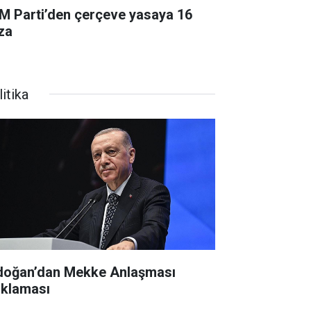
M Parti’den çerçeve yasaya 16
za
itika
doğan’dan Mekke Anlaşması
ıklaması