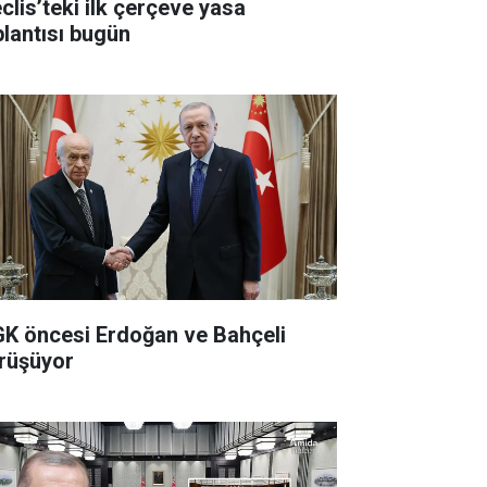
clis’teki ilk çerçeve yasa
plantısı bugün
K öncesi Erdoğan ve Bahçeli
rüşüyor