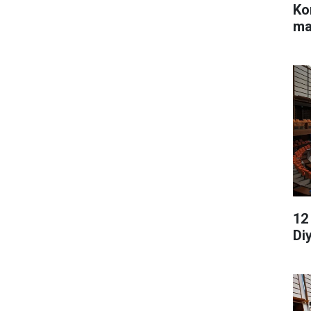
Ko
ma
12
Di