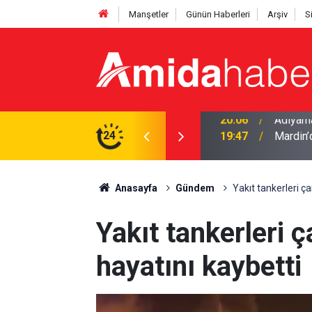
Manşetler
Günün Haberleri
Arşiv
S
24
19:47
Mardin’d
Anasayfa
Gündem
Yakıt tankerleri ça
Yakıt tankerleri ç
hayatını kaybetti