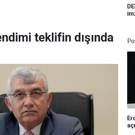
DE
im
ndimi teklifin dışında
Pol
Er
aç