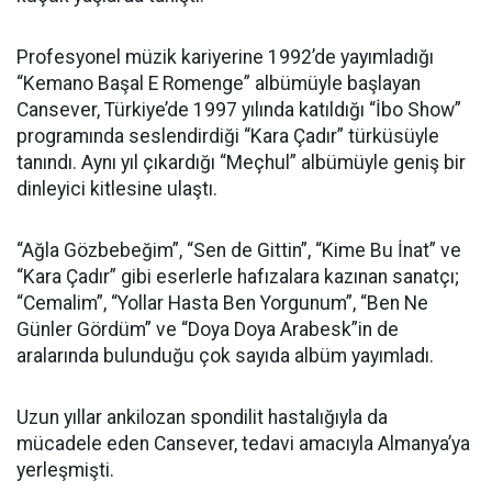
Profesyonel müzik kariyerine 1992’de yayımladığı
“Kemano Başal E Romenge” albümüyle başlayan
Cansever, Türkiye’de 1997 yılında katıldığı “İbo Show”
programında seslendirdiği “Kara Çadır” türküsüyle
tanındı. Aynı yıl çıkardığı “Meçhul” albümüyle geniş bir
dinleyici kitlesine ulaştı.
“Ağla Gözbebeğim”, “Sen de Gittin”, “Kime Bu İnat” ve
“Kara Çadır” gibi eserlerle hafızalara kazınan sanatçı;
“Cemalim”, “Yollar Hasta Ben Yorgunum”, “Ben Ne
Günler Gördüm” ve “Doya Doya Arabesk”in de
aralarında bulunduğu çok sayıda albüm yayımladı.
Uzun yıllar ankilozan spondilit hastalığıyla da
mücadele eden Cansever, tedavi amacıyla Almanya’ya
yerleşmişti.