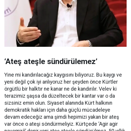
‘Ateş ateşle sündürülemez’
Yine mi kandırılacağız kaygısını biliyoruz. Bu kaygı ve
yeni değil çok iyi anlıyoruz her şeyden önce Kürtler
örgütlü bir halktır ne kanar ne de kandırılır. Velev ki
terazimiz şaşsa da düzeltecek bir kantar var o da
sizsiniz emin olun. Siyaset alanında Kürt halkının
demokratik hakları için daha güçlü mücadeleye
devam edeceğiz ama şimdi hepimizi yakan bir ateş
var önce o ateşi söndürmeliyiz. Kürtçede ‘Agir agir
navemirê’ denir yani ateş ateşle söndürülmez. 50 yıllık