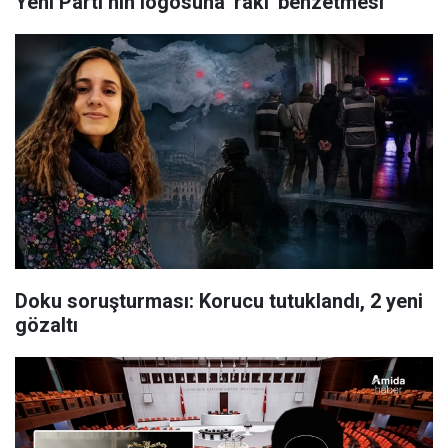
Yeni Parti’nin logosuna 'rakı' benzetmesi
Doku soruşturması: Korucu tutuklandı, 2 yeni
gözaltı