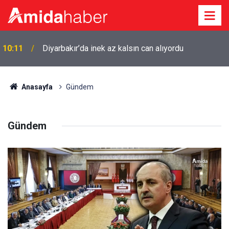
09:39
Bu kez benzine büyük indirim geliyor: Tarih verildi
Anasayfa
Gündem
Gündem