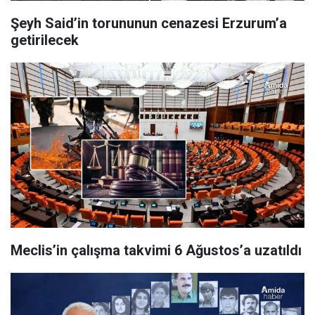
Şeyh Said’in torununun cenazesi Erzurum’a
getirilecek
Meclis’in çalışma takvimi 6 Ağustos’a uzatıldı