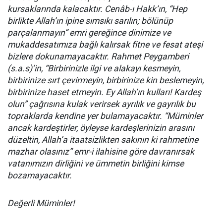
kursaklarında kalacaktır. Cenâb-ı Hakk’ın, “Hep
birlikte Allah’ın ipine sımsıkı sarılın; bölünüp
parçalanmayın” emri gereğince dinimize ve
mukaddesatımıza bağlı kalırsak fitne ve fesat ateşi
bizlere dokunamayacaktır. Rahmet Peygamberi
(s.a.s)’in, “Birbirinizle ilgi ve alakayı kesmeyin,
birbirinize sırt çevirmeyin, birbirinize kin beslemeyin,
birbirinize haset etmeyin. Ey Allah’ın kulları! Kardeş
olun” çağrısına kulak verirsek ayrılık ve gayrılık bu
topraklarda kendine yer bulamayacaktır. “Müminler
ancak kardeştirler, öyleyse kardeşlerinizin arasını
düzeltin, Allah’a itaatsizlikten sakının ki rahmetine
mazhar olasınız” emr-i ilahisine göre davranırsak
vatanımızın dirliğini ve ümmetin birliğini kimse
bozamayacaktır.
Değerli Müminler!