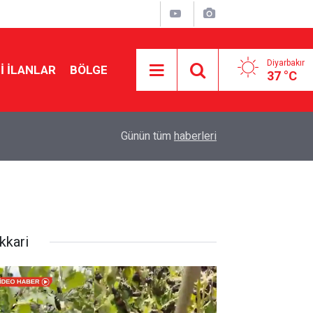
Diyarbakır
I İLANLAR
BÖLGE
37 °C
16:40
Van Gölü’nde sürüklenen 2 kişi kurtarıldı
Günün tüm
haberleri
kkari