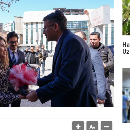
Ha
Uz