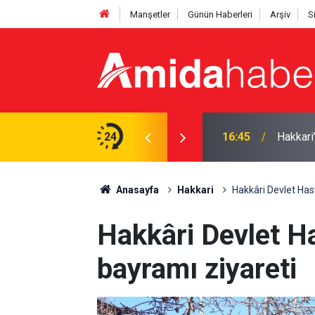
Manşetler
Günün Haberleri
Arşiv
S
orluk anlaşmasını yeniledi
24
16:45
Hakkari
Anasayfa
Hakkari
Hakkâri Devlet Has
Hakkâri Devlet H
bayramı ziyareti