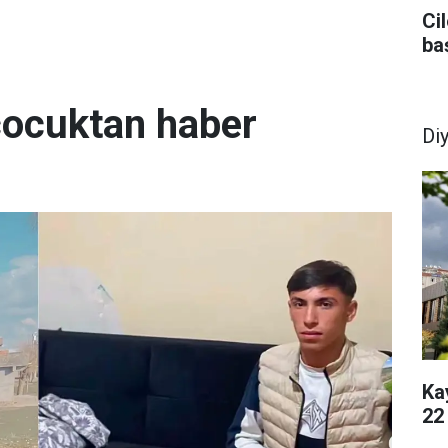
Ci
ba
 çocuktan haber
Di
Ka
22