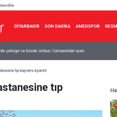
itene Ekle
DIYARBAKIR
SON DAKIKA
AMEDSPOR
RESM
’de çekirge ve böcek istilası: Uzmanından uyarı
tanesine tıp bayramı ziyareti
astanesine tıp
Ha