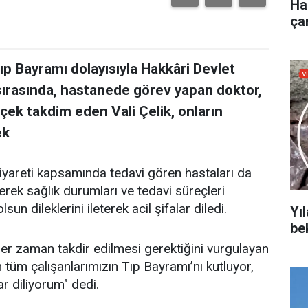
Ha
çar
Tıp Bayramı dolayısıyla Hakkâri Devlet
 sırasında, hastanede görev yapan doktor,
içek takdim eden Vali Çelik, onların
ek
yareti kapsamında tedavi gören hastaları da
erek sağlık durumları ve tedavi süreçleri
sun dileklerini ileterek acil şifalar diledi.
Yıl
be
n her zaman takdir edilmesi gerektiğini vurgulayan
n tüm çalışanlarımızın Tıp Bayramı’nı kutluyor,
ar diliyorum" dedi.