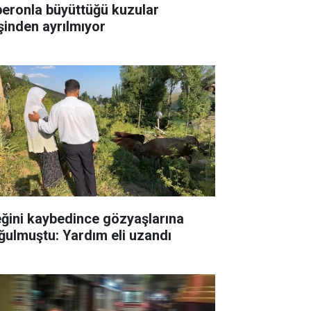
beronla büyüttüğü kuzular
şinden ayrılmıyor
eğini kaybedince gözyaşlarına
ğulmuştu: Yardım eli uzandı