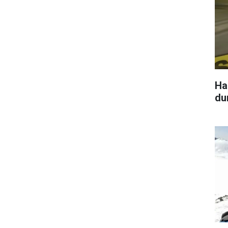
Hak
du