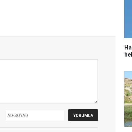
Ha
he