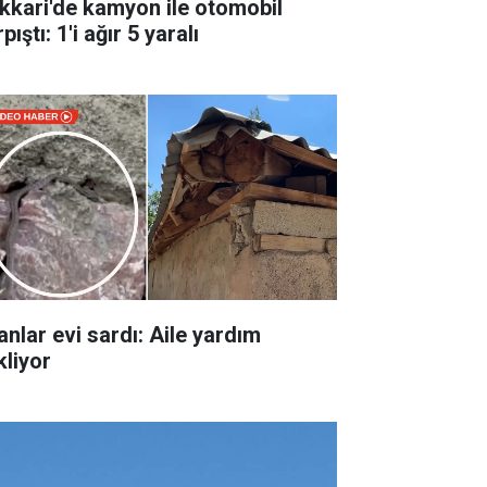
kkari'de kamyon ile otomobil
pıştı: 1'i ağır 5 yaralı
anlar evi sardı: Aile yardım
kliyor