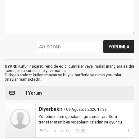
UYARI:
Küfür, hakaret, rencide edici cümleler veya imalar, inançlara saldırı
içeren, imla kuralları ile yazılmamış,
Türkçe karakter kullanılmayan ve büyük harflerle yazılmış yorumlar
onaylanmamaktadır.
1 Yorum
Diyarbakır
/ 09 Ağustos 2026 17:33
Yönetimin tüm çabalarını göstersin yira Soru
transfer etsin ben videolarını izledim iyi oyuncu
Yanıtla
(0)
(0)