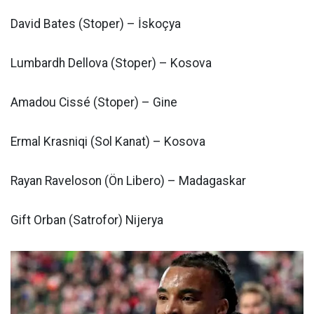
David Bates (Stoper) – İskoçya
Lumbardh Dellova (Stoper) – Kosova
Amadou Cissé (Stoper) – Gine
Ermal Krasniqi (Sol Kanat) – Kosova
Rayan Raveloson (Ön Libero) – Madagaskar
Gift Orban (Satrofor) Nijerya