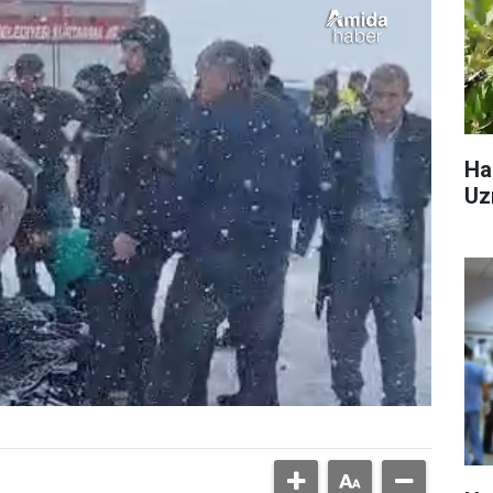
Ha
Uz