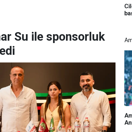
Ci
ba
ar Su ile sponsorluk
Am
edi
Am
An