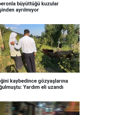
beronla büyüttüğü kuzular
şinden ayrılmıyor
eğini kaybedince gözyaşlarına
ğulmuştu: Yardım eli uzandı