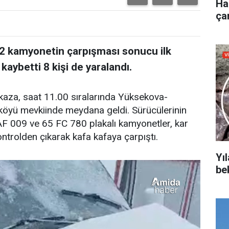
Ha
çar
 2 kamyonetin çarpışması sonucu ilk
 kaybetti 8 kişi de yaralandı.
 kaza, saat 11.00 sıralarında Yüksekova-
 köyü mevkiinde meydana geldi. Sürücülerinin
AF 009 ve 65 FC 780 plakalı kamyonetler, kar
ntrolden çıkarak kafa kafaya çarpıştı.
Yıl
be