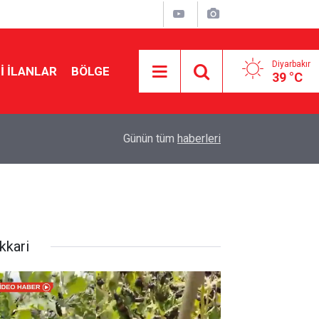
Diyarbakır
I İLANLAR
BÖLGE
39 °C
15:46
Amedspor’un gol kralı Diagne Antalyaspor yolu
Günün tüm
haberleri
kkari