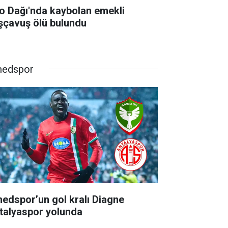
lo Dağı'nda kaybolan emekli
şçavuş ölü bulundu
edspor
edspor’un gol kralı Diagne
talyaspor yolunda