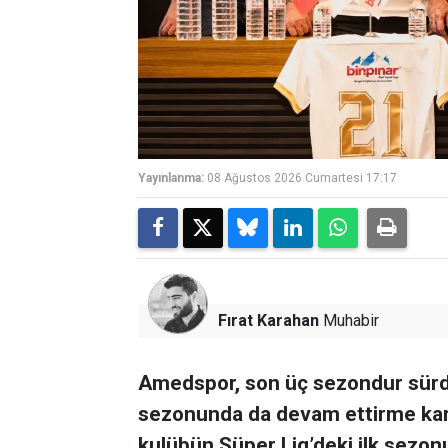
Yayınlanma:
08 Ağustos 2026 Cumartesi 17:17
Fırat Karahan
Muhabir
Amedspor, son üç sezondur sürdü
sezonunda da devam ettirme kararı
kulübün Süper Lig’deki ilk sezo