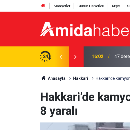
Manşetler
Günün Haberleri
Arşiv
S
rtarıldı
24
16:02
47 dere
Anasayfa
Hakkari
Hakkari’de kamyonet
Hakkari’de kamyon
8 yaralı