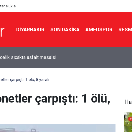
itene Ekle
DIYARBAKIR
SON DAKIKA
AMEDSPOR
RESM
celik sıcakta asfalt mesaisi
ler çarpıştı: 1 ölü, 8 yaralı
etler çarpıştı: 1 ölü,
Ha