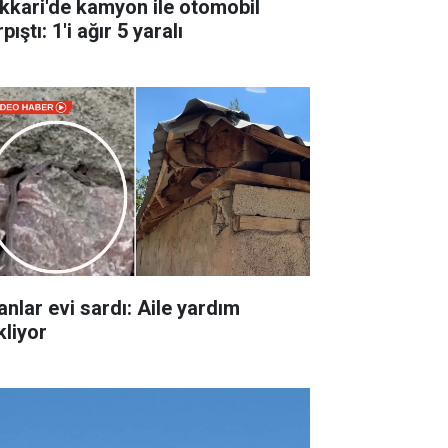
kkari'de kamyon ile otomobil
pıştı: 1'i ağır 5 yaralı
anlar evi sardı: Aile yardım
kliyor