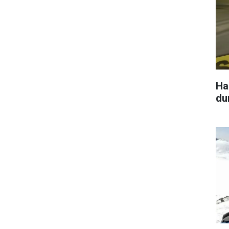
Hak
du