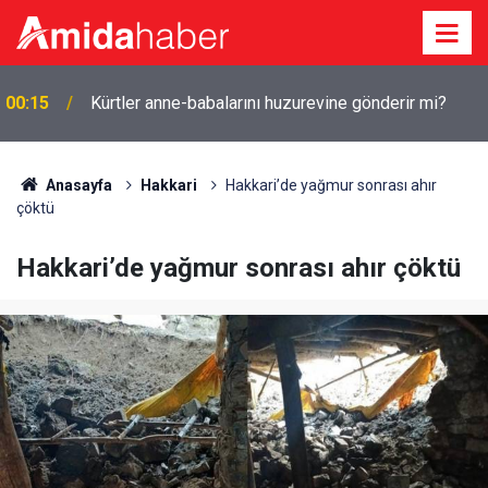
ı
00:15
Kürtler anne-babalarını huzurevine gönderir mi?
Anasayfa
Hakkari
Hakkari’de yağmur sonrası ahır
çöktü
Hakkari’de yağmur sonrası ahır çöktü