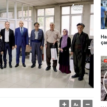
Ha
çar