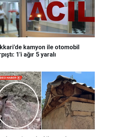
kkari'de kamyon ile otomobil
pıştı: 1'i ağır 5 yaralı