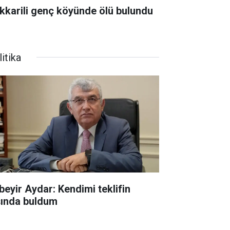
kkarili genç köyünde ölü bulundu
itika
beyir Aydar: Kendimi teklifin
şında buldum