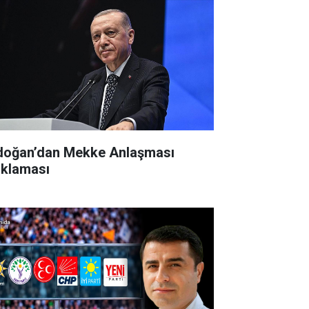
doğan’dan Mekke Anlaşması
ıklaması