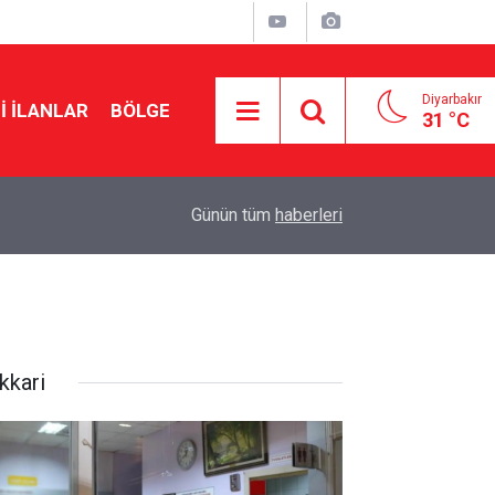
Diyarbakır
I İLANLAR
BÖLGE
31 °C
19:47
Mardin’de iş yerine silahlı saldırı: 5 kurşun isabet
Günün tüm
haberleri
kkari