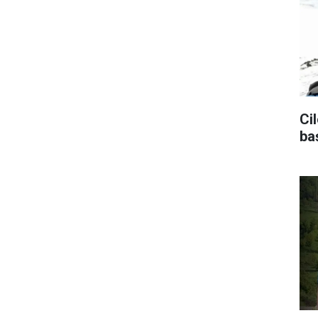
Ci
ba