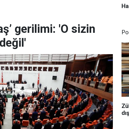
Ha
ş’ gerilimi: 'O sizin
Pol
değil'
Zü
dı