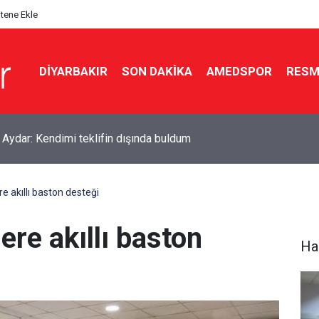
itene Ekle
DIYARBAKIR
SON DAKIKA
AMEDSPOR
RESM
n'da orman yangını
re akıllı baston desteği
ere akıllı baston
Ha