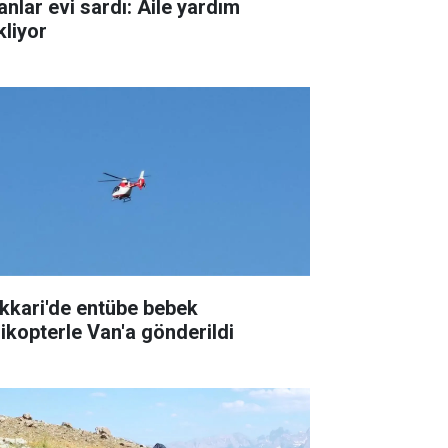
anlar evi sardı: Aile yardım
kliyor
kkari'de entübe bebek
likopterle Van'a gönderildi