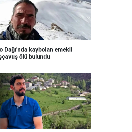
lo Dağı'nda kaybolan emekli
şçavuş ölü bulundu