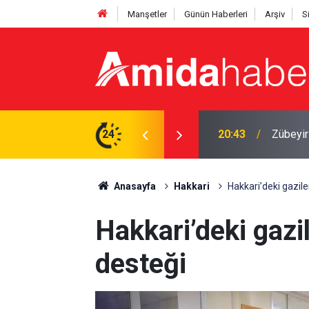
Manşetler
Günün Haberleri
Arşiv
S
 dışında buldum
24
20:06
Adıyama
Anasayfa
Hakkari
Hakkari’deki gazile
Hakkari’deki gazil
desteği