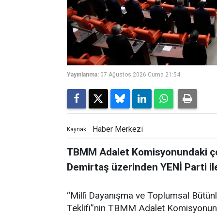
Yayınlanma:
07 Ağustos 2026 Cuma 21:54
Haber Merkezi
Kaynak:
TBMM Adalet Komisyonundaki çe
Demirtaş üzerinden YENİ Parti ile
“Millî Dayanışma ve Toplumsal Bütün
Teklifi”nin TBMM Adalet Komisyonund