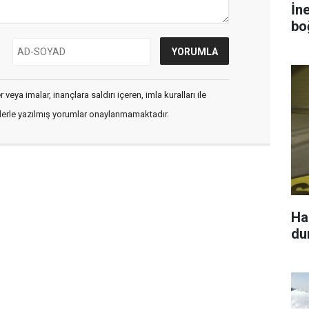
İn
bo
veya imalar, inançlara saldırı içeren, imla kuralları ile
flerle yazılmış yorumlar onaylanmamaktadır.
Hak
du