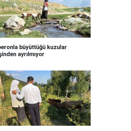
beronla büyüttüğü kuzular
şinden ayrılmıyor