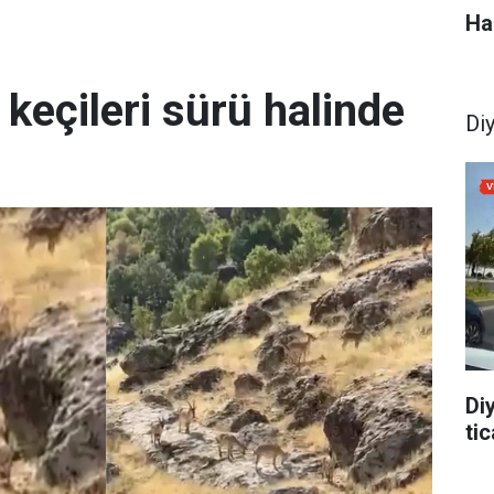
Ha
 keçileri sürü halinde
Di
Di
tic