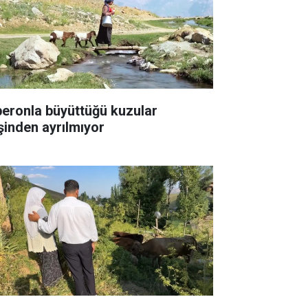
beronla büyüttüğü kuzular
şinden ayrılmıyor