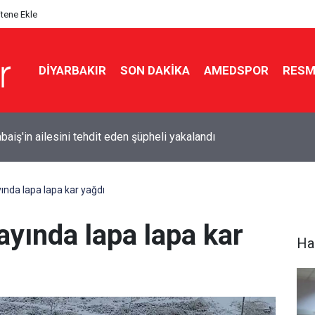
itene Ekle
DIYARBAKIR
SON DAKIKA
AMEDSPOR
RESM
baiş'in ailesini tehdit eden şüpheli yakalandı
ında lapa lapa kar yağdı
ayında lapa lapa kar
Ha