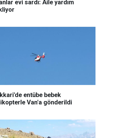
anlar evi sardı: Aile yardım
kliyor
kkari'de entübe bebek
likopterle Van'a gönderildi