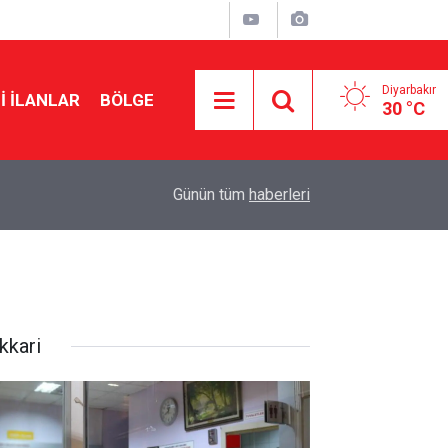
Diyarbakır
I İLANLAR
BÖLGE
30 °C
00:15
Kürtler anne-babalarını huzurevine gönderir mi?
Günün tüm
haberleri
kkari