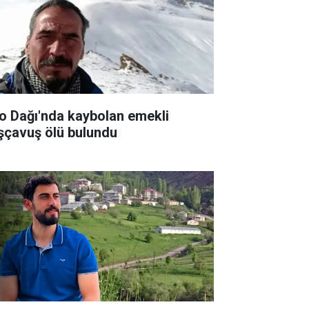
lo Dağı'nda kaybolan emekli
şçavuş ölü bulundu