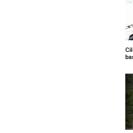
Ci
ba