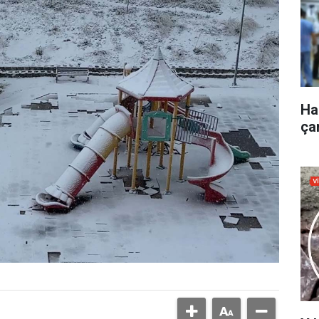
Ha
çar