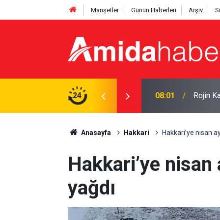
Manşetler
Günün Haberleri
Arşiv
S
dan geçti
24
08:01
Rojin Ka
Anasayfa
Hakkari
Hakkari’ye nisan ay
Hakkari’ye nisan 
yağdı