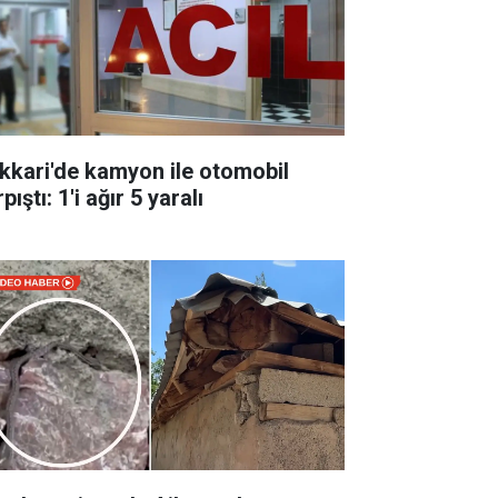
kkari'de kamyon ile otomobil
pıştı: 1'i ağır 5 yaralı