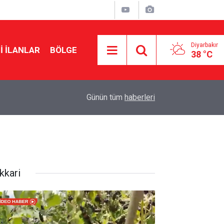
Diyarbakır
I İLANLAR
BÖLGE
38 °C
14:01
Kadın kılığında geldi, emekli polis memuruna ku
Günün tüm
haberleri
kkari