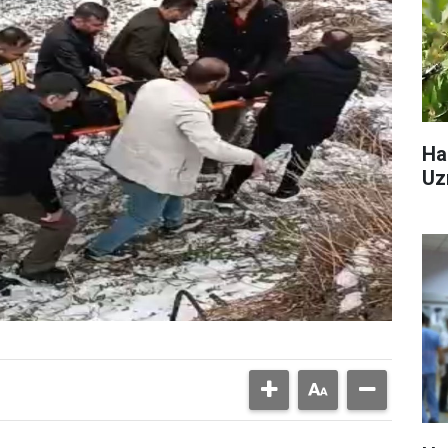
Ha
Uz