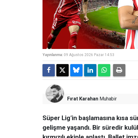
Yayınlanma:
09 Ağustos 2026 Pazar 14:53
Fırat Karahan
Muhabir
Süper Lig’in başlamasına kısa s
gelişme yaşandı. Bir süredir kulü
kırmızılı ekiple anlaştı. Ballet im