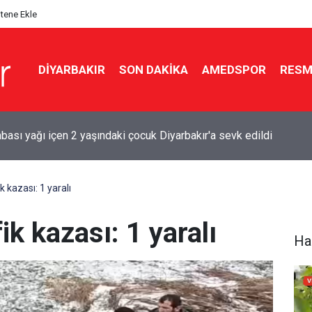
itene Ekle
DIYARBAKIR
SON DAKIKA
AMEDSPOR
RESM
bası yağı içen 2 yaşındaki çocuk Diyarbakır'a sevk edildi
 kazası: 1 yaralı
ik kazası: 1 yaralı
Ha