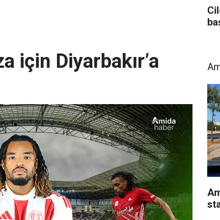
Ci
ba
a için Diyarbakır’a
Am
Am
st