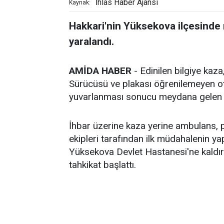
İhlas Haber Ajansı
Kaynak:
Hakkari'nin Yüksekova ilçesinde
yaralandı.
AMİDA HABER
- Edinilen bilgiye kaz
Sürücüsü ve plakası öğrenilemeyen o
yuvarlanması sonucu meydana gelen t
İhbar üzerine kaza yerine ambulans, pol
ekipleri tarafından ilk müdahalenin ya
Yüksekova Devlet Hastanesi'ne kaldırıla
tahkikat başlattı.