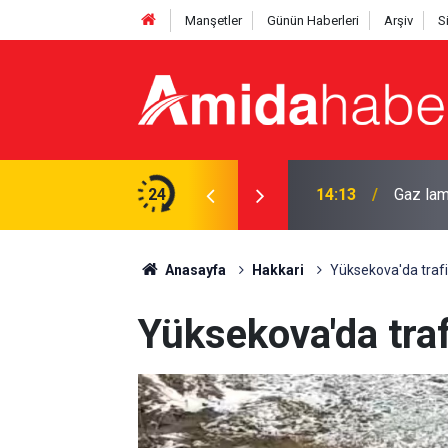
Manşetler
Günün Haberleri
Arşiv
S
ır’a geliyor
24
14:13
Gaz lam
Anasayfa
Hakkari
Yüksekova'da trafik
Yüksekova'da traf