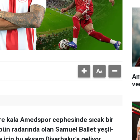
Am
ve
üre kala Amedspor cephesinde sıcak bir
bün radarında olan Samuel Ballet yeşil-
za için bu akşam Diyarbakır’a geliyor.