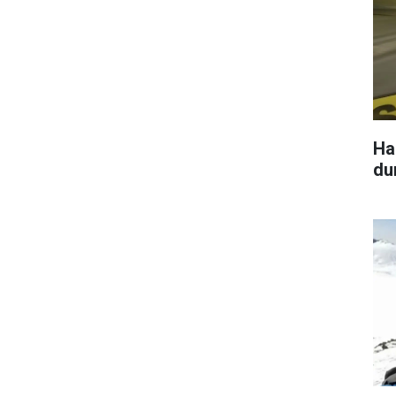
Hak
du