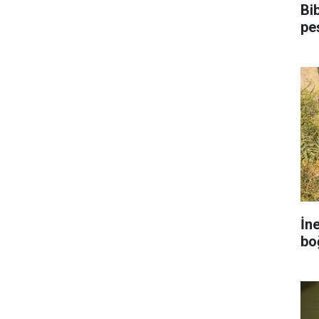
Bi
pe
İn
bo