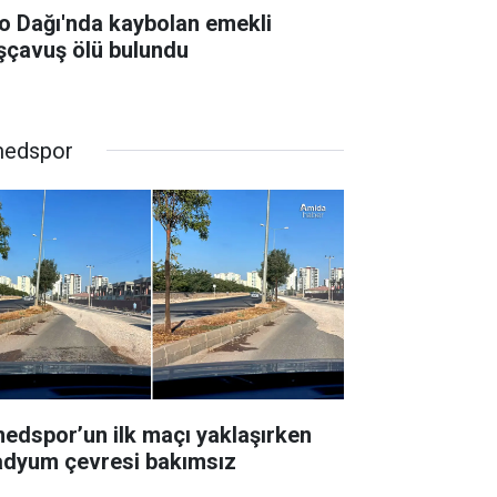
lo Dağı'nda kaybolan emekli
şçavuş ölü bulundu
edspor
edspor’un ilk maçı yaklaşırken
adyum çevresi bakımsız