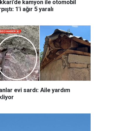
kkari'de kamyon ile otomobil
pıştı: 1'i ağır 5 yaralı
anlar evi sardı: Aile yardım
kliyor