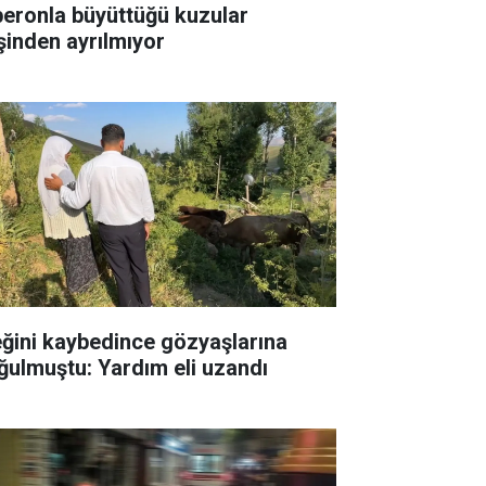
beronla büyüttüğü kuzular
şinden ayrılmıyor
eğini kaybedince gözyaşlarına
ğulmuştu: Yardım eli uzandı