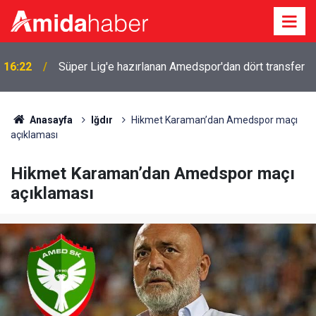
16:22
Süper Lig'e hazırlanan Amedspor'dan dört transfer
Amedspor’un 2’inci ve 3’üncü hafta maç programı
15:25
belli oldu
Anasayfa
Iğdır
Hikmet Karaman’dan Amedspor maçı
açıklaması
Hikmet Karaman’dan Amedspor maçı
açıklaması