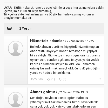
UYARI:
Küfür, hakaret, rencide edici cümleler veya imalar, inançlara saldırı
içeren, imla kuralları ile yazılmamış,
Türkçe karakter kullanılmayan ve büyük harflerle yazılmış yorumlar
onaylanmamaktadır.
2 Yorum
Hikmetsiz adamlar
/ 27 Nisan 2026 17:22
Bu hokkabazın derdi ne, hiç gördünüz mü maçtan
önce taktik söyleyen hoca? Ters köşe mi yapıyor
biraz aklıyla. Git mertçe maçını oyna oranız buranız
oynamasın, senden açıklama isteyen, ya da yedek
kadro ile çıkmanı isteyen mi oldu da! Tamamen
ortalığı bulandırmak amaçlı olduğunu düşündüğüm
yersiz ve hadsiz bir açıklama.
Yanıtla
(1)
(0)
Ahmet gokturk
/ 27 Nisan 2026 13:59
Sen doğru söyledin birinci ligden futbolcu
yetişmiyor milli takıma ben bir futbol sever olarak
sana çok çok çok katılıyorum tebrik ederim seni