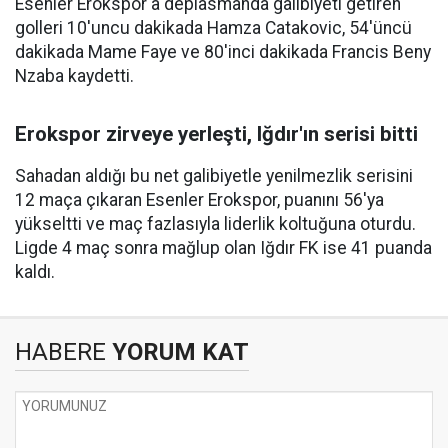
Esenler Erokspor'a deplasmanda galibiyeti getiren
golleri 10'uncu dakikada Hamza Catakovic, 54'üncü
dakikada Mame Faye ve 80'inci dakikada Francis Beny
Nzaba kaydetti.
Erokspor zirveye yerleşti, Iğdır'ın serisi bitti
Sahadan aldığı bu net galibiyetle yenilmezlik serisini
12 maça çıkaran Esenler Erokspor, puanını 56'ya
yükseltti ve maç fazlasıyla liderlik koltuğuna oturdu.
Ligde 4 maç sonra mağlup olan Iğdır FK ise 41 puanda
kaldı.
HABERE
YORUM KAT