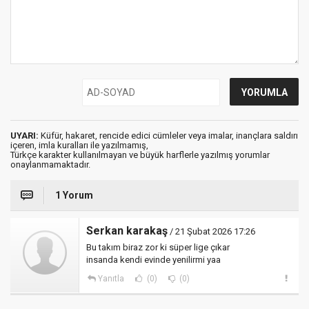
UYARI:
Küfür, hakaret, rencide edici cümleler veya imalar, inançlara saldırı
içeren, imla kuralları ile yazılmamış,
Türkçe karakter kullanılmayan ve büyük harflerle yazılmış yorumlar
onaylanmamaktadır.
1 Yorum
Serkan karakaş
/ 21 Şubat 2026 17:26
Bu takım biraz zor ki süper lige çıkar
insanda kendi evinde yenilirmi yaa
Yanıtla
(0)
(0)