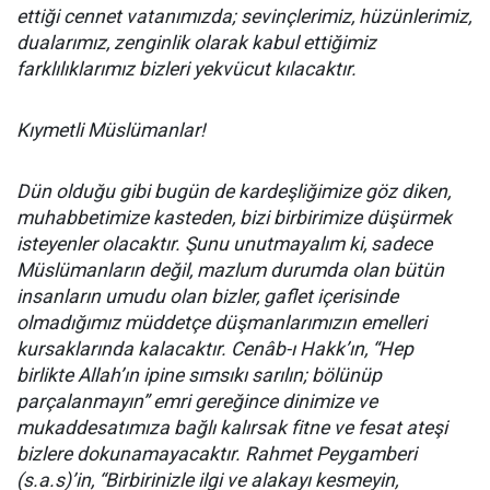
ettiği cennet vatanımızda; sevinçlerimiz, hüzünlerimiz,
dualarımız, zenginlik olarak kabul ettiğimiz
farklılıklarımız bizleri yekvücut kılacaktır.
Kıymetli Müslümanlar!
Dün olduğu gibi bugün de kardeşliğimize göz diken,
muhabbetimize kasteden, bizi birbirimize düşürmek
isteyenler olacaktır. Şunu unutmayalım ki, sadece
Müslümanların değil, mazlum durumda olan bütün
insanların umudu olan bizler, gaflet içerisinde
olmadığımız müddetçe düşmanlarımızın emelleri
kursaklarında kalacaktır. Cenâb-ı Hakk’ın, “Hep
birlikte Allah’ın ipine sımsıkı sarılın; bölünüp
parçalanmayın” emri gereğince dinimize ve
mukaddesatımıza bağlı kalırsak fitne ve fesat ateşi
bizlere dokunamayacaktır. Rahmet Peygamberi
(s.a.s)’in, “Birbirinizle ilgi ve alakayı kesmeyin,