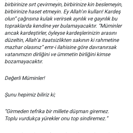
birbirinize sırt çevirmeyin, birbirinize kin beslemeyin,
birbirinize haset etmeyin. Ey Allah’ın kulları! Kardeş
olun” çağrısına kulak verirsek ayrılık ve gayrılık bu
topraklarda kendine yer bulamayacaktır. “Müminler
ancak kardeştirler, öyleyse kardeşlerinizin arasını
düzeltin, Allah’a itaatsizlikten sakının ki rahmetine
mazhar olasınız” emr-i ilahisine göre davranırsak
vatanımızın dirliğini ve ümmetin birliğini kimse
bozamayacaktır.
Değerli Müminler!
Şunu hepimiz biliriz ki;
“Girmeden tefrika bir millete düşman giremez.
Toplu vurdukça yürekler onu top sindiremez.”