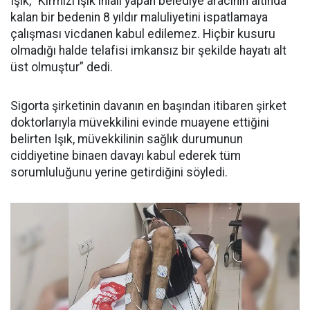
Işık, “Kırmızı ışık ihlali yapan belediye aracının altında
kalan bir bedenin 8 yıldır maluliyetini ispatlamaya
çalışması vicdanen kabul edilemez. Hiçbir kusuru
olmadığı halde telafisi imkansız bir şekilde hayatı alt
üst olmuştur” dedi.
Sigorta şirketinin davanın en başından itibaren şirket
doktorlarıyla müvekkilini evinde muayene ettiğini
belirten Işık, müvekkilinin sağlık durumunun
ciddiyetine binaen davayı kabul ederek tüm
sorumluluğunu yerine getirdiğini söyledi.