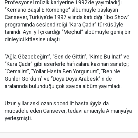
Profesyonel müzik kariyerine 1992’de yayımladığı
“Kemano Başal E Romenge” albümüyle başlayan
Cansever, Türkiye’de 1997 yılında katıldığı “İbo Show”
programında seslendirdiği “Kara Çadır” türküsüyle
tanındı. Aynı yıl çıkardığı “Meçhul” albümüyle geniş bir
dinleyici kitlesine ulaştı.
“Ağla Gözbebeğim”, “Sen de Gittin”, “Kime Bu İnat” ve
“Kara Çadır” gibi eserlerle hafızalara kazınan sanatçı;
“Cemalim”, “Yollar Hasta Ben Yorgunum”, “Ben Ne
Günler Gördüm” ve “Doya Doya Arabesk”in de
aralarında bulunduğu çok sayıda albüm yayımladı.
Uzun yıllar ankilozan spondilit hastalığıyla da
mücadele eden Cansever, tedavi amacıyla Almanya’ya
yerleşmişti.