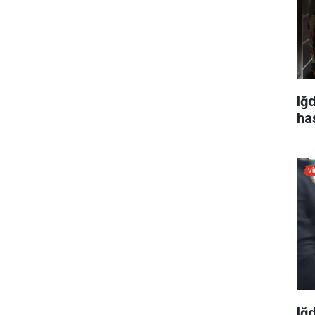
Iğ
ha
Iğ