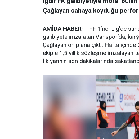
Iğdır FK galibiyetiyle moral bula
Çağlayan sahaya koyduğu perfor
AMİDA HABER-
TFF 1’nci Lig’de saha
galibiyete imza atan Vanspor’da, kar
Çağlayan ön plana çıktı. Hafta içinde
ekiple 1,5 yıllık sözleşme imzalayan t
İlk yarının son dakikalarında sakatla