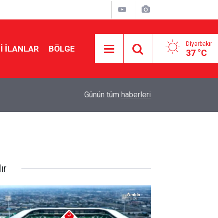
Diyarbakır
I İLANLAR
BÖLGE
37 °C
12:22
Amedspor’un ilk maçı yaklaşırken stadyum çevr
Günün tüm
haberleri
ır