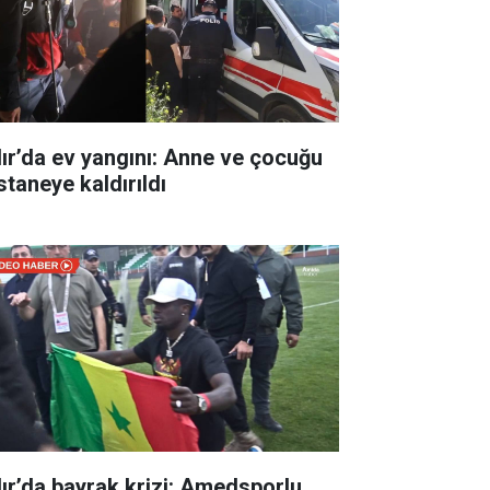
dır’da ev yangını: Anne ve çocuğu
staneye kaldırıldı
dır’da bayrak krizi: Amedsporlu