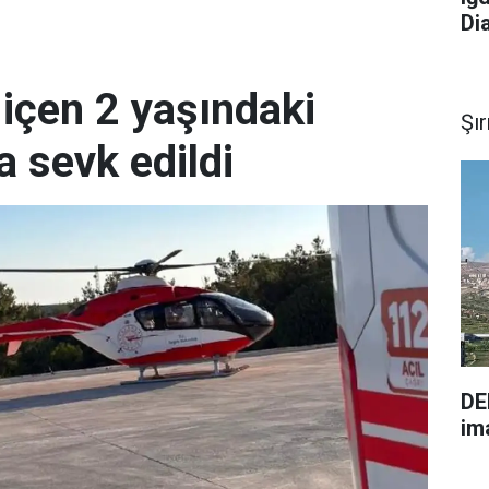
Di
içen 2 yaşındaki
Şı
a sevk edildi
DE
im