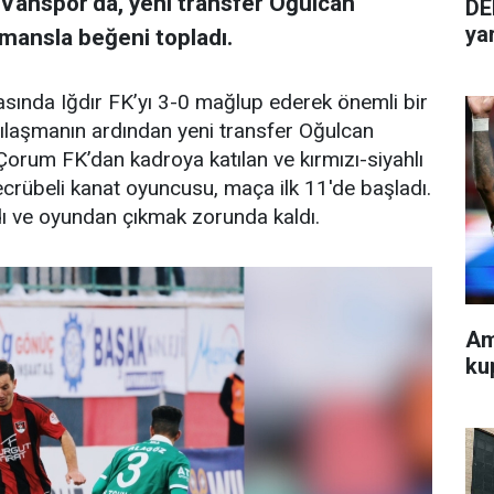
n Vanspor’da, yeni transfer Oğulcan
DE
ya
mansla beğeni topladı.
sında Iğdır FK’yı 3-0 mağlup ederek önemli bir
şılaşmanın ardından yeni transfer Oğulcan
 Çorum FK’dan kadroya katılan ve kırmızı-siyahlı
ecrübeli kanat oyuncusu, maça ilk 11'de başladı.
ndı ve oyundan çıkmak zorunda kaldı.
Am
ku