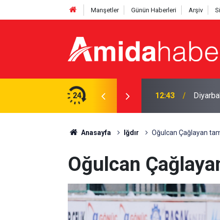
Manşetler
Günün Haberleri
Arşiv
S
ı: 4 yaralı
24
12:43
Diyarbak
Anasayfa
Iğdır
Oğulcan Çağlayan tam 
Oğulcan Çağlayan