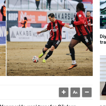
Diy
tr