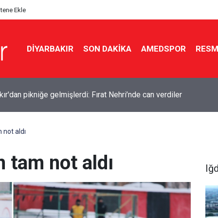
itene Ekle
DIYARBAKIR
SON DAKIKA
AMEDSPOR
RESM
ır'dan pikniğe gelmişlerdi: Fırat Nehri’nde can verdiler
not aldı
 tam not aldı
Iğd