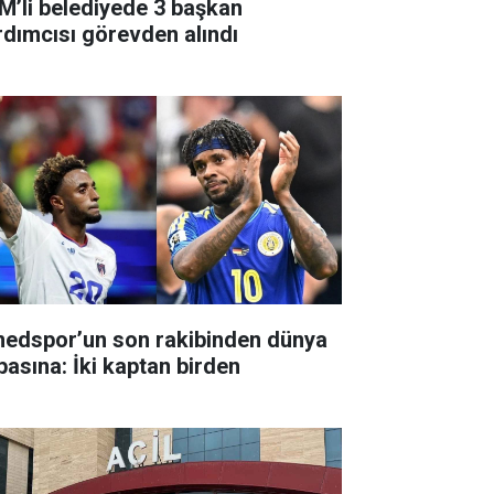
M’li belediyede 3 başkan
rdımcısı görevden alındı
edspor’un son rakibinden dünya
pasına: İki kaptan birden