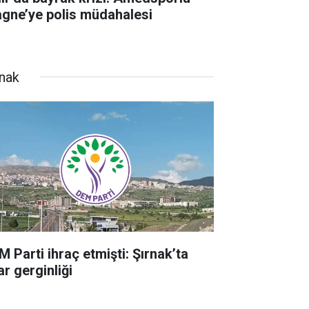
agne’ye polis müdahalesi
rnak
M Parti ihraç etmişti: Şırnak’ta
ar gerginliği