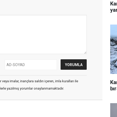
Kar
yar
veya imalar, inançlara saldırı içeren, imla kuralları ile
Ka
bır
flerle yazılmış yorumlar onaylanmamaktadır.