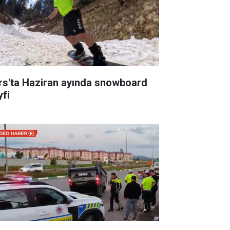
rs'ta Haziran ayında snowboard
yfi