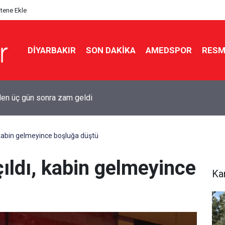
itene Ekle
DIYARBAKIR
SON DAKIKA
AMEDSPOR
RESM
kır'da aynı gece iki evde yangın
 kabin gelmeyince boşluğa düştü
ıldı, kabin gelmeyince
Ka