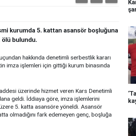
Ka
şa
resmi kurumda 5. kattan asansör boşluğuna
 ölü bulundu.
uçundan hakkında denetimli serbestlik kararı
n imza işlemleri için gittiği kurum binasında
addesi üzerinde hizmet veren Kars Denetimli
‘Ta
na geldi. İddiaya göre, imza işlemlerini
ka
üzere 5. katta asansöre yöneldi. Asansör
n katta olmadığını fark edemeyen genç, boşluğa