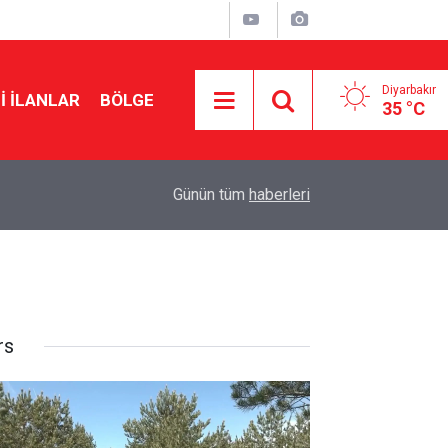
Diyarbakır
I İLANLAR
BÖLGE
35 °C
10:10
Diyarbakırlı Gülistan Doku dosyasında 108 isim
Günün tüm
haberleri
rs