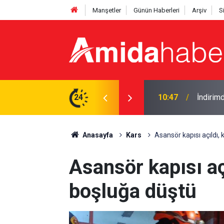
Manşetler
Günün Haberleri
Arşiv
S
ldi
24
10:38
Diyarba
Anasayfa
Kars
Asansör kapısı açıldı,
Asansör kapısı aç
boşluğa düştü