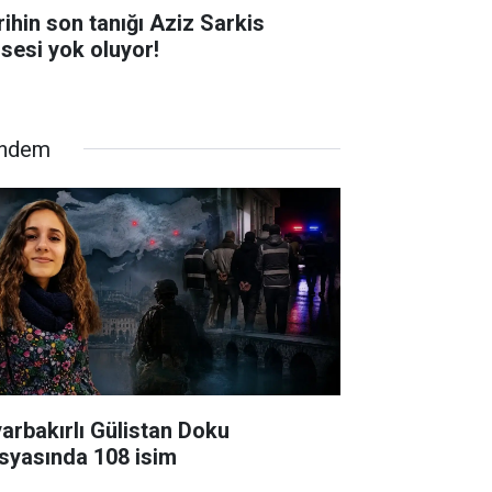
rihin son tanığı Aziz Sarkis
isesi yok oluyor!
ndem
yarbakırlı Gülistan Doku
syasında 108 isim