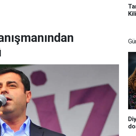
Ta
Kil
danışmanından
Gü
ü
Di
do