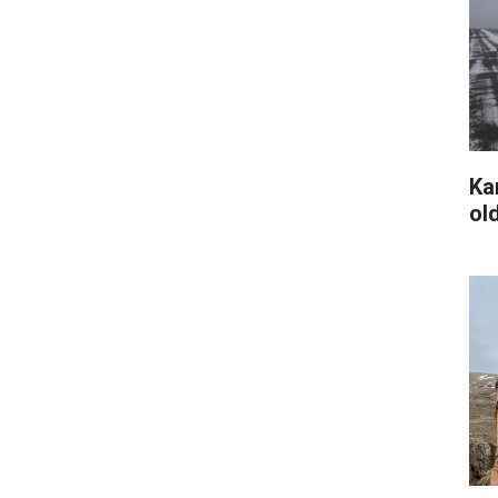
Kar
ol