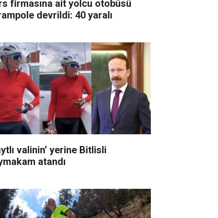
rs firmasına ait yolcu otobüsü
rampole devrildi: 40 yaralı
ytlı valinin’ yerine Bitlisli
ymakam atandı