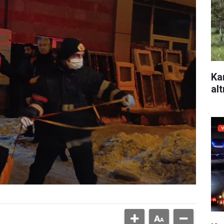
Ka
alt