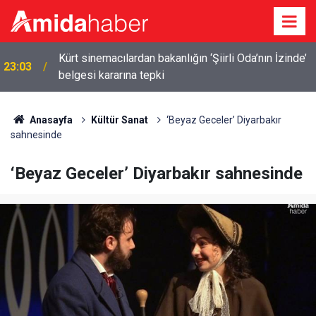
Vanspor’da lisans krizi: Maç kadrosunda 15 oyuncu
22:20
var
Anasayfa
Kültür Sanat
‘Beyaz Geceler’ Diyarbakır
sahnesinde
‘Beyaz Geceler’ Diyarbakır sahnesinde