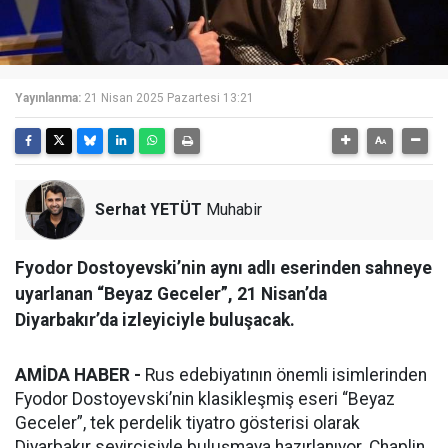
Yayınlanma:
21 Nisan 2025 Pazartesi 13:21
Serhat YETÜT
Muhabir
Fyodor Dostoyevski’nin aynı adlı eserinden sahneye
uyarlanan “Beyaz Geceler”, 21 Nisan’da
Diyarbakır’da izleyiciyle buluşacak.
AMİDA HABER -
Rus edebiyatının önemli isimlerinden
Fyodor Dostoyevski’nin klasikleşmiş eseri “Beyaz
Geceler”, tek perdelik tiyatro gösterisi olarak
Diyarbakır seyircisiyle buluşmaya hazırlanıyor. Chaplin