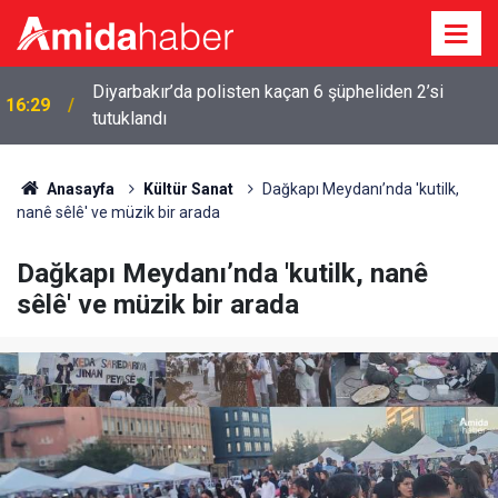
Diyarbakır’da polisten kaçan 6 şüpheliden 2’si
16:29
tutuklandı
Anasayfa
Kültür Sanat
Dağkapı Meydanı’nda 'kutilk,
nanê sêlê' ve müzik bir arada
Dağkapı Meydanı’nda 'kutilk, nanê
sêlê' ve müzik bir arada