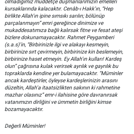
olmadığımız müddetçe düşmanlarımızın emelleri
kursaklarında kalacaktır. Cenâb-ı Hakk’ın, “Hep
birlikte Allah’ın ipine sımsıkı sarılın; bölünüp
parçalanmayın” emri gereğince dinimize ve
mukaddesatımıza bağlı kalırsak fitne ve fesat ateşi
bizlere dokunamayacaktır. Rahmet Peygamberi
(s.a.s)’in, “Birbirinizle ilgi ve alakayı kesmeyin,
birbirinize sırt çevirmeyin, birbirinize kin beslemeyin,
birbirinize haset etmeyin. Ey Allah’ın kulları! Kardeş
olun” çağrısına kulak verirsek ayrılık ve gayrılık bu
topraklarda kendine yer bulamayacaktır. “Müminler
ancak kardeştirler, öyleyse kardeşlerinizin arasını
düzeltin, Allah’a itaatsizlikten sakının ki rahmetine
mazhar olasınız” emr-i ilahisine göre davranırsak
vatanımızın dirliğini ve ümmetin birliğini kimse
bozamayacaktır.
Değerli Müminler!