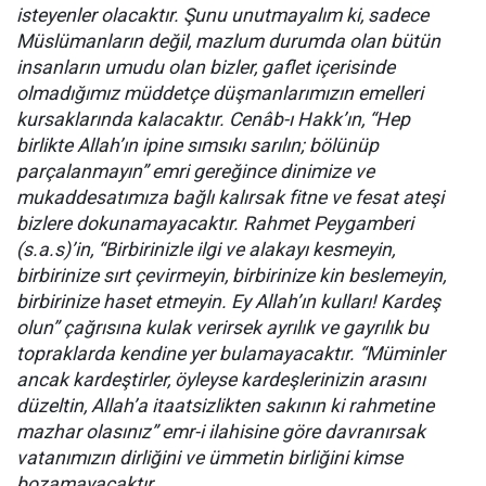
isteyenler olacaktır. Şunu unutmayalım ki, sadece
Müslümanların değil, mazlum durumda olan bütün
insanların umudu olan bizler, gaflet içerisinde
olmadığımız müddetçe düşmanlarımızın emelleri
kursaklarında kalacaktır. Cenâb-ı Hakk’ın, “Hep
birlikte Allah’ın ipine sımsıkı sarılın; bölünüp
parçalanmayın” emri gereğince dinimize ve
mukaddesatımıza bağlı kalırsak fitne ve fesat ateşi
bizlere dokunamayacaktır. Rahmet Peygamberi
(s.a.s)’in, “Birbirinizle ilgi ve alakayı kesmeyin,
birbirinize sırt çevirmeyin, birbirinize kin beslemeyin,
birbirinize haset etmeyin. Ey Allah’ın kulları! Kardeş
olun” çağrısına kulak verirsek ayrılık ve gayrılık bu
topraklarda kendine yer bulamayacaktır. “Müminler
ancak kardeştirler, öyleyse kardeşlerinizin arasını
düzeltin, Allah’a itaatsizlikten sakının ki rahmetine
mazhar olasınız” emr-i ilahisine göre davranırsak
vatanımızın dirliğini ve ümmetin birliğini kimse
bozamayacaktır.