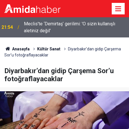
Elazığ’da 14 bin 894 afet konutu ve iş yeri inşa
21:18
edildi
Anasayfa
Kültür Sanat
Diyarbakır’dan gidip Çarşema
Sor’u fotoğraflayacaklar
Diyarbakır’dan gidip Çarşema Sor’u
fotoğraflayacaklar