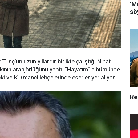
‘M
söy
nç’un uzun yıllardır birlikte çalıştığı Nihat
rkının aranjörlüğünü yaptı. “Hayatım” albümünde
ki ve Kurmanci lehçelerinde eserler yer alıyor.
Re