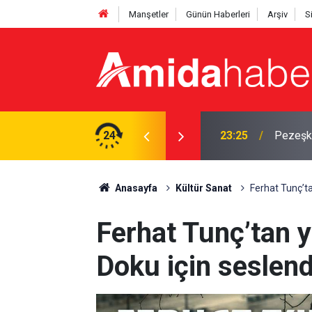
Manşetler
Günün Haberleri
Arşiv
S
tti: ‘Başım dik ayrılıyorum’
24
23:25
Pezeşki
Anasayfa
Kültür Sanat
Ferhat Tunç’ta
Ferhat Tunç’tan y
Doku için seslend