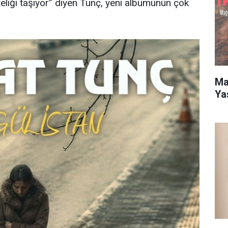
iteliği taşıyor” diyen Tunç, yeni albümünün çok
Mar
Ya