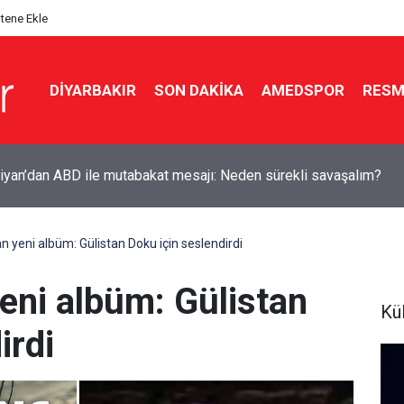
itene Ekle
DIYARBAKIR
SON DAKIKA
AMEDSPOR
RESM
yan’dan ABD ile mutabakat mesajı: Neden sürekli savaşalım?
n yeni albüm: Gülistan Doku için seslendirdi
eni albüm: Gülistan
Kü
irdi