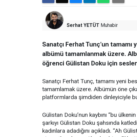
Serhat YETÜT
Muhabir
Sanatçı Ferhat Tunç’un tamamı y
albümü tamamlanmak üzere. Albü
öğrenci Gülistan Doku için seslend
Sanatçı Ferhat Tunç, tamamı yeni be
tamamlamak üzere. Albümün öne çıkan ş
platformlarda şimdiden dinleyiciyle b
Gülistan Doku’nun kaybını “bu ülkenin
şarkıyı Gülistan Doku şahsında katled
kadınlara adadığını açıkladı. “Ah Gülis