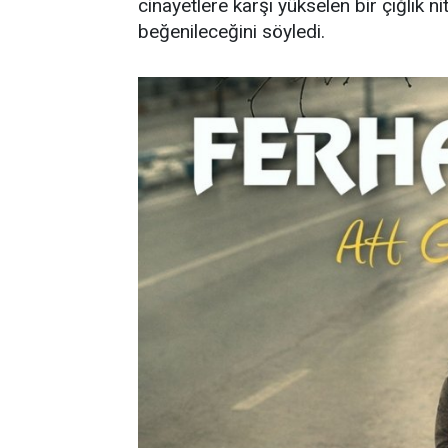
cinayetlere karşı yükselen bir çığlık n
beğenileceğini söyledi.