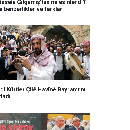
isseia Gılgamış'tan mı esinlendi?
e benzerlikler ve farklar
idi Kürtler Çilê Havînê Bayramı’nı
tladı