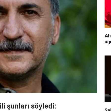
Ah
uğ
li şunları söyledi:
Şa