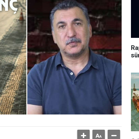
Ra
sü