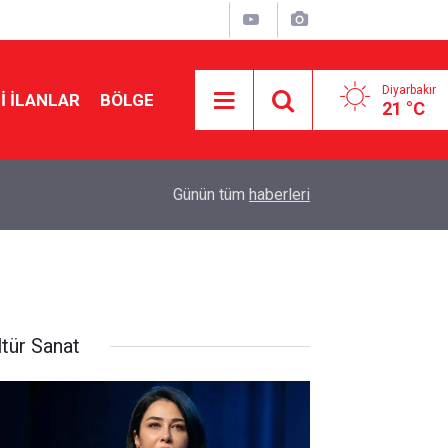
Diyarbakır
I İLANLAR
BÖLGE
21 °C
22:10
Musa Anter davasının yeniden açılması için Ada
Günün tüm
haberleri
ltür Sanat