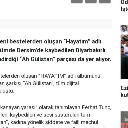
Od
İşt
eni bestelerden oluşan “Hayatım” adlı
mde Dersim’de kaybedilen Diyarbakırlı
irdiği “Ah Gülistan” parçası da yer alıyor.
stelerden oluşan “HAYATIM” adlı albümünü
arkısı “Ah Gülistan”, tüm dijital
Ez
uluştu.
ku
 kanayan yarası” olarak tanımlayan Ferhat Tunç,
ilen, kaybedilen ve sesi susturulan tüm
tan”, kadına yönelik şiddete ve faili meçhul