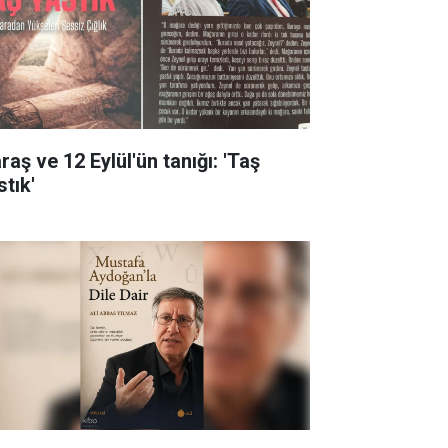
aş ve 12 Eylül'ün tanığı: 'Taş
stık'