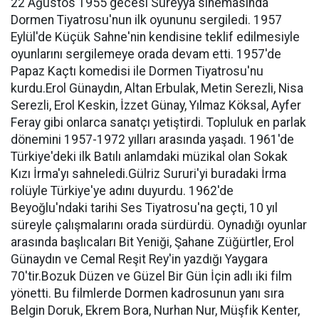
22 Ağustos 1955 gecesi Süreyya sinemasında
Dormen Tiyatrosu'nun ilk oyununu sergiledi. 1957
Eylül'de Küçük Sahne'nin kendisine teklif edilmesiyle
oyunlarını sergilemeye orada devam etti. 1957'de
Papaz Kaçtı komedisi ile Dormen Tiyatrosu'nu
kurdu.Erol Günaydın, Altan Erbulak, Metin Serezli, Nisa
Serezli, Erol Keskin, İzzet Günay, Yılmaz Köksal, Ayfer
Feray gibi onlarca sanatçı yetiştirdi. Topluluk en parlak
dönemini 1957-1972 yılları arasında yaşadı. 1961'de
Türkiye'deki ilk Batılı anlamdaki müzikal olan Sokak
Kızı İrma'yı sahneledi.Gülriz Sururi'yi buradaki İrma
rolüyle Türkiye'ye adını duyurdu. 1962'de
Beyoğlu'ndaki tarihi Ses Tiyatrosu'na geçti, 10 yıl
süreyle çalışmalarını orada sürdürdü. Oynadığı oyunlar
arasında başlıcaları Bit Yeniği, Şahane Züğürtler, Erol
Günaydın ve Cemal Reşit Rey'in yazdığı Yaygara
70'tir.Bozuk Düzen ve Güzel Bir Gün İçin adlı iki film
yönetti. Bu filmlerde Dormen kadrosunun yanı sıra
Belgin Doruk, Ekrem Bora, Nurhan Nur, Müşfik Kenter,