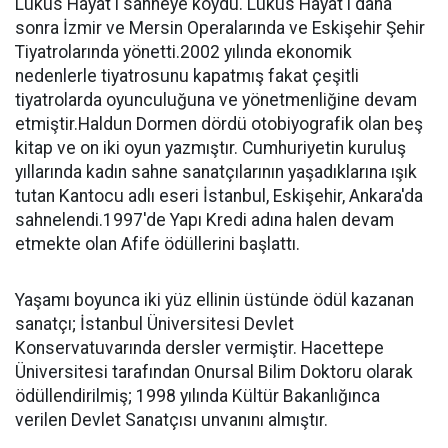
Lüküs Hayat'ı sahneye koydu. Lüküs Hayat'ı daha
sonra İzmir ve Mersin Operalarında ve Eskişehir Şehir
Tiyatrolarında yönetti.2002 yılında ekonomik
nedenlerle tiyatrosunu kapatmış fakat çeşitli
tiyatrolarda oyunculuğuna ve yönetmenliğine devam
etmiştir.Haldun Dormen dördü otobiyografik olan beş
kitap ve on iki oyun yazmıştır. Cumhuriyetin kuruluş
yıllarında kadın sahne sanatçılarının yaşadıklarına ışık
tutan Kantocu adlı eseri İstanbul, Eskişehir, Ankara'da
sahnelendi.1997'de Yapı Kredi adına halen devam
etmekte olan Afife ödüllerini başlattı.
Yaşamı boyunca iki yüz ellinin üstünde ödül kazanan
sanatçı; İstanbul Üniversitesi Devlet
Konservatuvarında dersler vermiştir. Hacettepe
Üniversitesi tarafından Onursal Bilim Doktoru olarak
ödüllendirilmiş; 1998 yılında Kültür Bakanlığınca
verilen Devlet Sanatçısı unvanını almıştır.