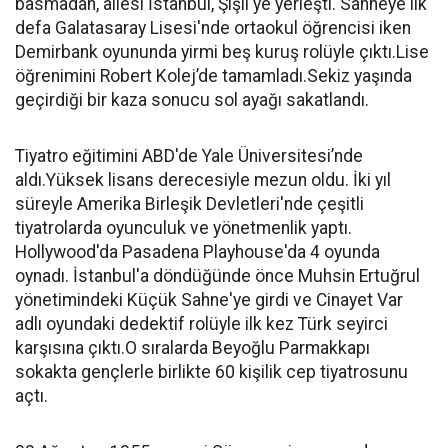
basmadan, ailesi İstanbul, Şişli'ye yerleşti. Sahneye ilk
defa Galatasaray Lisesi'nde ortaokul öğrencisi iken
Demirbank oyununda yirmi beş kuruş rolüyle çıktı.Lise
öğrenimini Robert Kolej’de tamamladı.Sekiz yaşında
geçirdiği bir kaza sonucu sol ayağı sakatlandı.
Tiyatro eğitimini ABD'de Yale Üniversitesi’nde
aldı.Yüksek lisans derecesiyle mezun oldu. İki yıl
süreyle Amerika Birleşik Devletleri'nde çeşitli
tiyatrolarda oyunculuk ve yönetmenlik yaptı.
Hollywood'da Pasadena Playhouse'da 4 oyunda
oynadı. İstanbul'a döndüğünde önce Muhsin Ertuğrul
yönetimindeki Küçük Sahne'ye girdi ve Cinayet Var
adlı oyundaki dedektif rolüyle ilk kez Türk seyirci
karşısına çıktı.O sıralarda Beyoğlu Parmakkapı
sokakta gençlerle birlikte 60 kişilik cep tiyatrosunu
açtı.