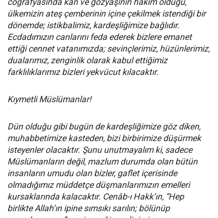
coğrafyasında kan ve gözyaşının hâkim olduğu,
ülkemizin ateş çemberinin içine çekilmek istendiği bir
dönemde; istikbalimiz, kardeşliğimize bağlıdır.
Ecdadımızın canlarını feda ederek bizlere emanet
ettiği cennet vatanımızda; sevinçlerimiz, hüzünlerimiz,
dualarımız, zenginlik olarak kabul ettiğimiz
farklılıklarımız bizleri yekvücut kılacaktır.
Kıymetli Müslümanlar!
Dün olduğu gibi bugün de kardeşliğimize göz diken,
muhabbetimize kasteden, bizi birbirimize düşürmek
isteyenler olacaktır. Şunu unutmayalım ki, sadece
Müslümanların değil, mazlum durumda olan bütün
insanların umudu olan bizler, gaflet içerisinde
olmadığımız müddetçe düşmanlarımızın emelleri
kursaklarında kalacaktır. Cenâb-ı Hakk’ın, “Hep
birlikte Allah’ın ipine sımsıkı sarılın; bölünüp