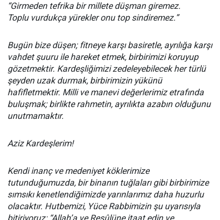
“Girmeden tefrika bir millete düşman giremez.
Toplu vurdukça yürekler onu top sindiremez.”
Bugün bize düşen; fitneye karşı basiretle, ayrılığa karşı
vahdet şuuru ile hareket etmek, birbirimizi koruyup
gözetmektir. Kardeşliğimizi zedeleyebilecek her türlü
şeyden uzak durmak, birbirimizin yükünü
hafifletmektir. Milli ve manevi değerlerimiz etrafında
buluşmak; birlikte rahmetin, ayrılıkta azabın olduğunu
unutmamaktır.
Aziz Kardeşlerim!
Kendi inanç ve medeniyet köklerimize
tutunduğumuzda, bir binanın tuğlaları gibi birbirimize
sımsıkı kenetlendiğimizde yarınlarımız daha huzurlu
olacaktır. Hutbemizi, Yüce Rabbimizin şu uyarısıyla
bitiriyoruz: “Allah’a ve Resûlüne itaat edin ve