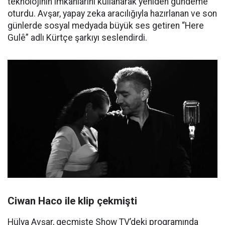
teknolojinin imkanlarını kullanarak yeniden gündeme
oturdu. Avşar, yapay zeka aracılığıyla hazırlanan ve son
günlerde sosyal medyada büyük ses getiren “Here
Gulê” adlı Kürtçe şarkıyı seslendirdi.
Ciwan Haco ile klip çekmişti
Hülya Avşar, geçmişte Show TV’deki programında