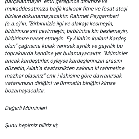
parçalanmayın” emri gereğince dinimize ve
mukaddesatımıza bağlı kalırsak fitne ve fesat ateşi
bizlere dokunamayacaktır. Rahmet Peygamberi
(s.a.s)’in, “Birbirinizle ilgi ve alakayı kesmeyin,
birbirinize sırt çevirmeyin, birbirinize kin beslemeyin,
birbirinize haset etmeyin. Ey Allah’ın kulları! Kardeş
olun” çağrısına kulak verirsek ayrılık ve gayrılık bu
topraklarda kendine yer bulamayacaktır. “Müminler
ancak kardeştirler, öyleyse kardeşlerinizin arasını
düzeltin, Allah’a itaatsizlikten sakının ki rahmetine
mazhar olasınız” emr-i ilahisine göre davranırsak
vatanımızın dirliğini ve ümmetin birliğini kimse
bozamayacaktır.
Değerli Müminler!
Şunu hepimiz biliriz ki;