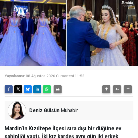
Yayınlanma:
08 Ağustos 2026 Cumartesi 11:53
Deniz Gülsün
Muhabir
Mardin’in Kızıltepe İlçesi sıra dışı bir düğüne ev
sahipliği yaptı. İki kız kardeş aynı gün iki erkek