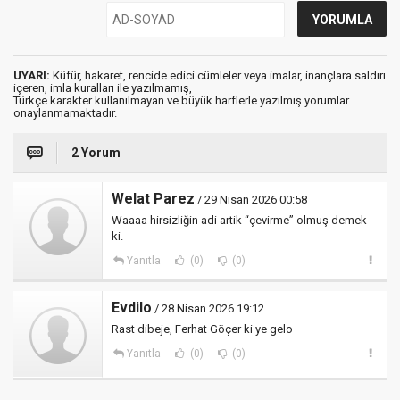
UYARI:
Küfür, hakaret, rencide edici cümleler veya imalar, inançlara saldırı
içeren, imla kuralları ile yazılmamış,
Türkçe karakter kullanılmayan ve büyük harflerle yazılmış yorumlar
onaylanmamaktadır.
2 Yorum
Welat Parez
/ 29 Nisan 2026 00:58
Waaaa hirsizliğin adi artik “çevirme” olmuş demek
ki.
Yanıtla
(0)
(0)
Evdilo
/ 28 Nisan 2026 19:12
Rast dibeje, Ferhat Göçer ki ye gelo
Yanıtla
(0)
(0)