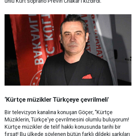
ünlü Kürt soprano Previn Chakar’i kızdırdı.
‘Kürtçe müzikler Türkçeye çevrilmeli’
Bir televizyon kanalına konuşan Göçer, “Kürtçe
Müziklerin, Türkçe'ye çevrilmesini olumlu buluyorum!
Kürtçe müzikler de telif hakkı konusunda tarihi bir
fırsat! Bu ülkede söylenen bütün farklı dildeki şarkıları