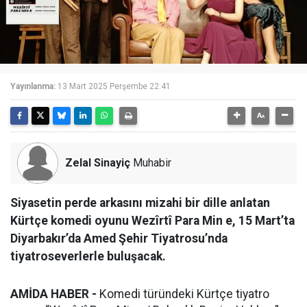
Yayınlanma:
13 Mart 2025 Perşembe 22:41
Zelal Sinayiç
Muhabir
Siyasetin perde arkasını mizahi bir dille anlatan
Kürtçe komedi oyunu Wezîrtî Para Min e, 15 Mart’ta
Diyarbakır’da Amed Şehir Tiyatrosu’nda
tiyatroseverlerle buluşacak.
AMİDA HABER -
Komedi türündeki Kürtçe tiyatro