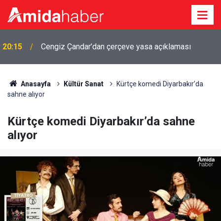
20:15
Cengiz Çandar’dan çerçeve yasa açıklaması
Özgür Özel: Çerçeve yasa teklifine imza
19:57
atmayacağız
Anasayfa
Kültür Sanat
Kürtçe komedi Diyarbakır’da
sahne alıyor
Kürtçe komedi Diyarbakır’da sahne
alıyor