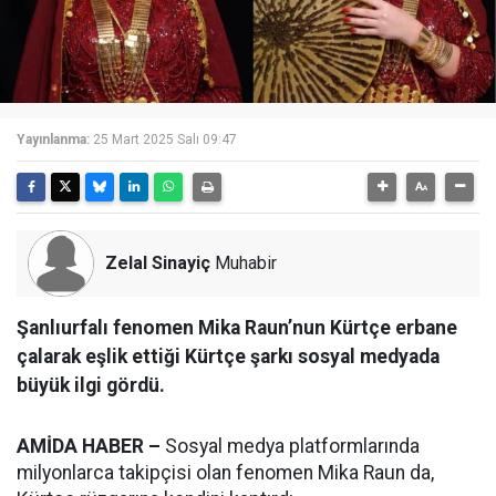
Yayınlanma:
25 Mart 2025 Salı 09:47
Zelal Sinayiç
Muhabir
Şanlıurfalı fenomen Mika Raun’nun Kürtçe erbane
çalarak eşlik ettiği Kürtçe şarkı sosyal medyada
büyük ilgi gördü.
AMİDA HABER –
Sosyal medya platformlarında
milyonlarca takipçisi olan fenomen Mika Raun da,