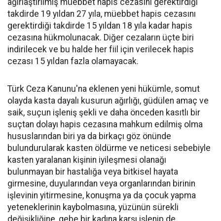
ağırlaştırılmış müebbet hapis cezasını gerektirdiği
takdirde 19 yıldan 27 yıla, müebbet hapis cezasını
gerektirdiği takdirde 15 yıldan 18 yıla kadar hapis
cezasına hükmolunacak. Diğer cezaların üçte biri
indirilecek ve bu halde her fiil için verilecek hapis
cezası 15 yıldan fazla olamayacak.
Türk Ceza Kanunu'na eklenen yeni hükümle, somut
olayda kasta dayalı kusurun ağırlığı, güdülen amaç ve
saik, suçun işleniş şekli ve daha önceden kasıtlı bir
suçtan dolayı hapis cezasına mahkum edilmiş olma
hususlarından biri ya da birkaçı göz önünde
bulundurularak kasten öldürme ve neticesi sebebiyle
kasten yaralanan kişinin iyileşmesi olanağı
bulunmayan bir hastalığa veya bitkisel hayata
girmesine, duyularından veya organlarından birinin
işlevinin yitirmesine, konuşma ya da çocuk yapma
yeteneklerinin kaybolmasına, yüzünün sürekli
değişikliğine, gebe bir kadına karşı işlenip de