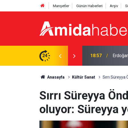
Manşetler
Günün Haberleri
Arşiv
S
çıklaması
24
18:18
Diyarbak
Anasayfa
Kültür Sanat
Sırrı Süreyya 
Sırrı Süreyya Önd
oluyor: Süreyya y