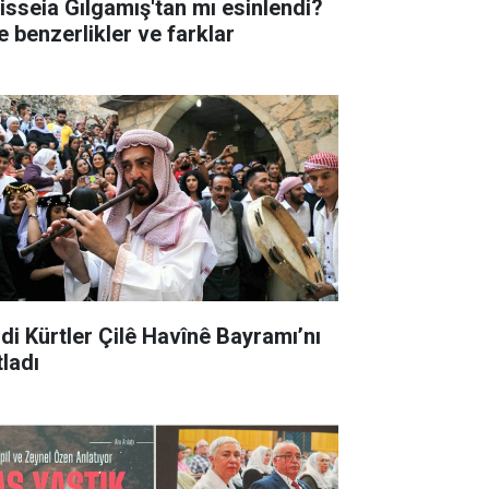
isseia Gılgamış'tan mı esinlendi?
e benzerlikler ve farklar
idi Kürtler Çilê Havînê Bayramı’nı
tladı