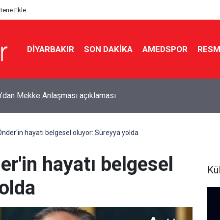
itene Ekle
DIYARBAKIR
SON DAKIKA
AMEDSPOR
RESM
ır Valisi Zorluoğlu: Zehir tacirlerinin başlarını ezeceğiz
Önder'in hayatı belgesel oluyor: Süreyya yolda
er'in hayatı belgesel
Kü
olda