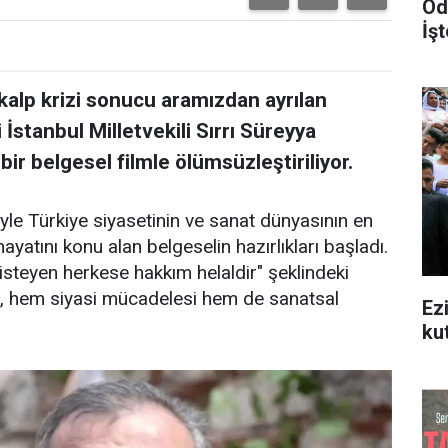
Od
İşt
kalp krizi sonucu aramızdan ayrılan
stanbul Milletvekili Sırrı Süreyya
bir belgesel filmle ölümsüzleştiriliyor.
iyle Türkiye siyasetinin ve sanat dünyasının en
hayatını konu alan belgeselin hazırlıkları başladı.
isteyen herkese hakkım helaldir" şeklindeki
de, hem siyasi mücadelesi hem de sanatsal
Ez
ku