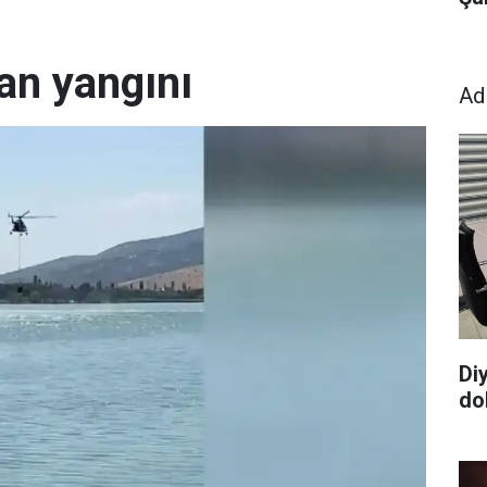
an yangını
Ad
Di
dol