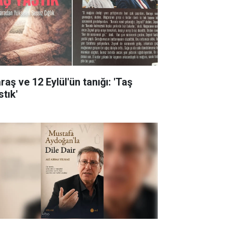
aş ve 12 Eylül'ün tanığı: 'Taş
stık'