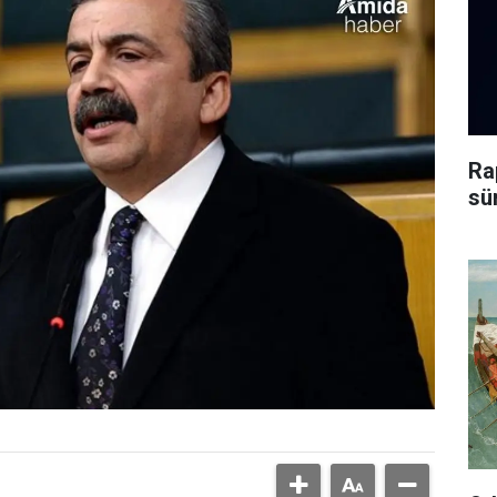
Ra
sü