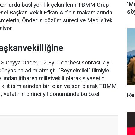
‘M
kanlarda başlıyor. İlk çekimlerin TBMM Grup
söy
nel Başkan Vekili Efkan Ala’nın makamlarında
üşmelerin, Önder’in çözüm süreci ve Meclis’teki
niyor.
şkanvekilliğine
Süreyya Önder, 12 Eylül darbesi sonrası 7 yıl
nyasına adım atmıştı. "Beynelmilel" filmiyle
ından itibaren milletvekili olarak siyasetin
kilit isimlerinden biri olan ve son olarak TBMM
, vefatının birinci yıl dönümünde bu özel
Re