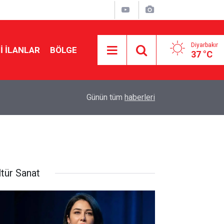
Diyarbakır
I İLANLAR
BÖLGE
37 °C
17:36
Mardinspor ve Vanspor maçları TRT Kurdî’de ya
Günün tüm
haberleri
ltür Sanat