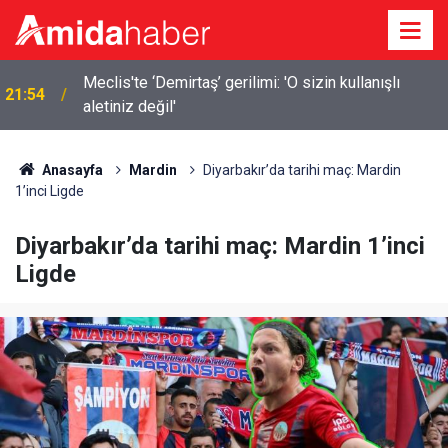
Elazığ’da 14 bin 894 afet konutu ve iş yeri inşa
21:18
edildi
Anasayfa
Mardin
Diyarbakır’da tarihi maç: Mardin
1’inci Ligde
Diyarbakır’da tarihi maç: Mardin 1’inci
Ligde