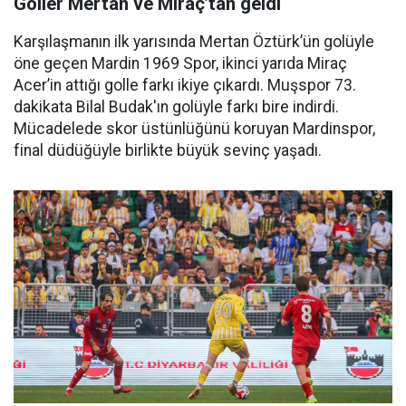
Goller Mertan ve Miraç’tan geldi
Karşılaşmanın ilk yarısında Mertan Öztürk’ün golüyle
öne geçen Mardin 1969 Spor, ikinci yarıda Miraç
Acer’in attığı golle farkı ikiye çıkardı. Muşspor 73.
dakikata Bilal Budak'ın golüyle farkı bire indirdi.
Mücadelede skor üstünlüğünü koruyan Mardinspor,
final düdüğüyle birlikte büyük sevinç yaşadı.