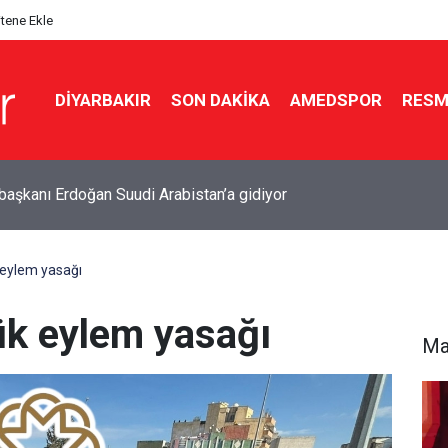
itene Ekle
DIYARBAKIR
SON DAKIKA
AMEDSPOR
RESM
 çözüm süreci mesajı: Tarihi bir merhale
 eylem yasağı
ük eylem yasağı
Ma