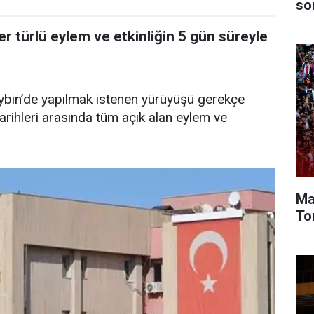
so
er türlü eylem ve etkinliğin 5 gün süreyle
aybin’de yapılmak istenen yürüyüşü gerekçe
rihleri arasında tüm açık alan eylem ve
Ma
To