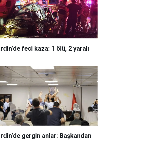
din’de feci kaza: 1 ölü, 2 yaralı
rdin’de gergin anlar: Başkandan