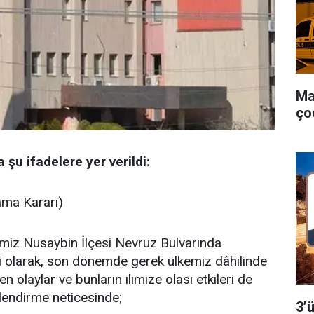
Ma
ço
şu ifadelere yer verildi:
ama Kararı)
imiz Nusaybin İlçesi Nevruz Bulvarında
ili olarak, son dönemde gerek ülkemiz dâhilinde
n olaylar ve bunların ilimize olası etkileri de
rlendirme neticesinde;
3’