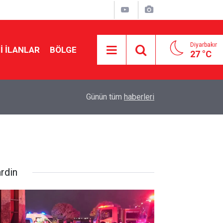
Diyarbakır
I İLANLAR
BÖLGE
27 °C
21:25
Şam’da yolcu aracına bombalı saldırı: Ölü ve yaral
Günün tüm
haberleri
rdin