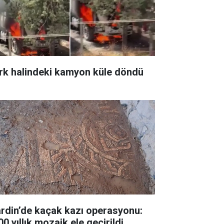
rk halindeki kamyon küle döndü
rdin’de kaçak kazı operasyonu:
0 yıllık mozaik ele geçirildi