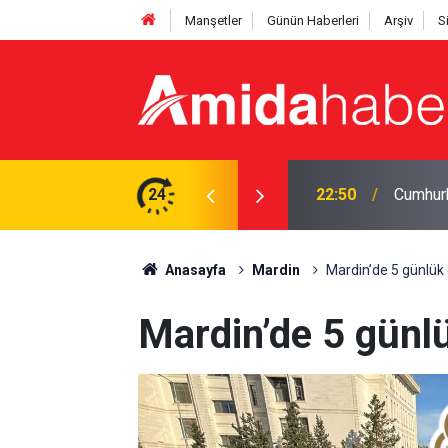
Manşetler
Günün Haberleri
Arşiv
S
abistan’a gidiyor
24
21:47
MGK’den
Anasayfa
Mardin
Mardin’de 5 günlük
Mardin’de 5 günl