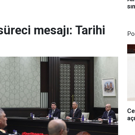
sı
reci mesajı: Tarihi
Pol
Ce
aç