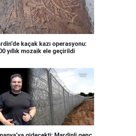
rdin’de kaçak kazı operasyonu:
0 yıllık mozaik ele geçirildi
manya’ya gidecekti: Mardinli genç