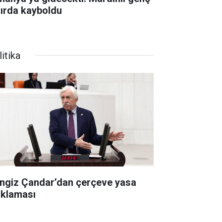
nırda kayboldu
itika
ngiz Çandar’dan çerçeve yasa
ıklaması