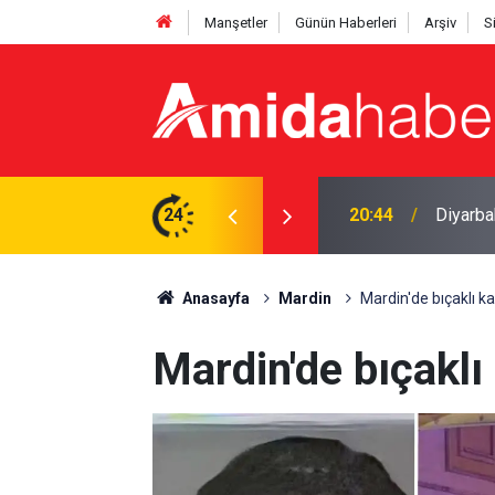
Manşetler
Günün Haberleri
Arşiv
S
iren genç boğuldu
24
20:15
Cengiz 
Anasayfa
Mardin
Mardin'de bıçaklı ka
Mardin'de bıçaklı