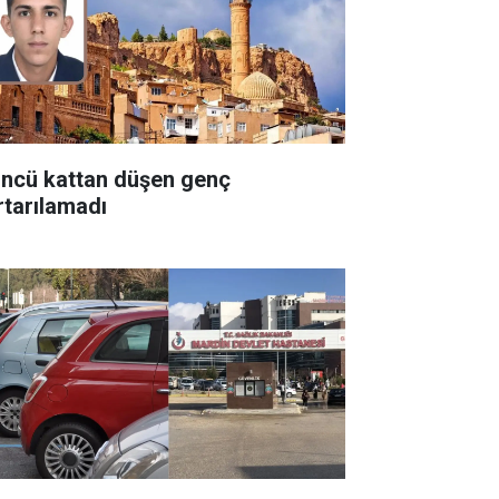
üncü kattan düşen genç
rtarılamadı