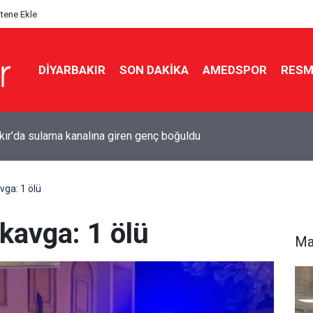
itene Ekle
DIYARBAKIR
SON DAKIKA
AMEDSPOR
RESM
Çandar’dan çerçeve yasa açıklaması
vga: 1 ölü
 kavga: 1 ölü
Ma