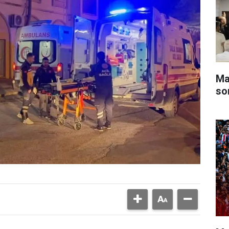
Ma
so