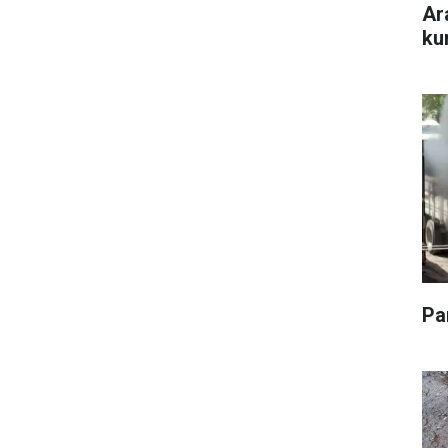
Ar
ku
Pa