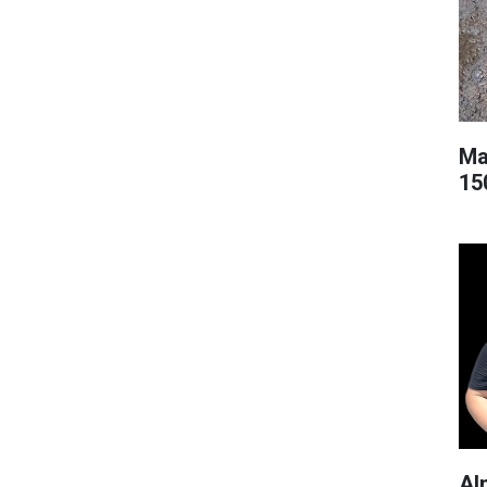
Ma
150
Al