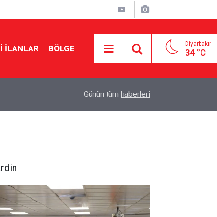
Diyarbakır
I İLANLAR
BÖLGE
34 °C
19:57
Özgür Özel: Çerçeve yasa teklifine imza atmay
Günün tüm
haberleri
rdin