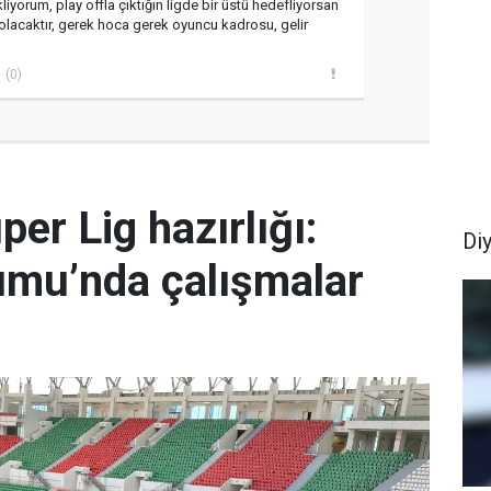
kliyorum, play offla çıktığın ligde bir üstü hedefliyorsan
 olacaktır, gerek hoca gerek oyuncu kadrosu, gelir
(0)
er Lig hazırlığı:
Di
umu’nda çalışmalar