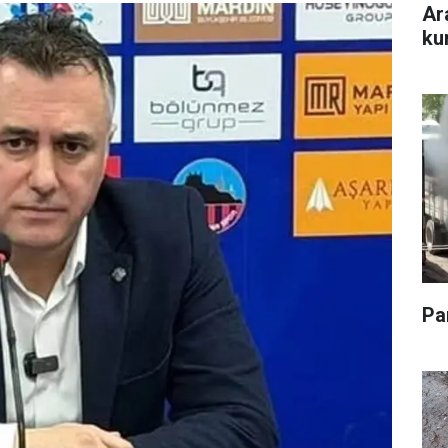
Ar
ku
Pa