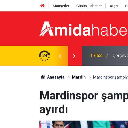
Manşetler
Günün Haberleri
Arşiv
S
acak: MGK toplandı
24
17:12
Bingöl'
Anasayfa
Mardin
Mardinspor şampiyon
Mardinspor şampiy
ayırdı