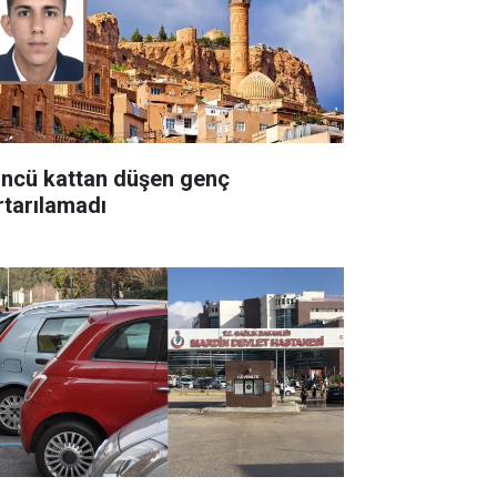
üncü kattan düşen genç
rtarılamadı