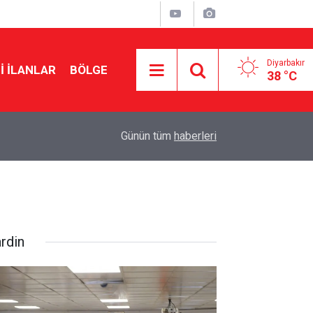
Diyarbakır
I İLANLAR
BÖLGE
38 °C
17:00
DEM Parti ihraç etmişti: Şırnak’ta imar gerginliği
Günün tüm
haberleri
rdin