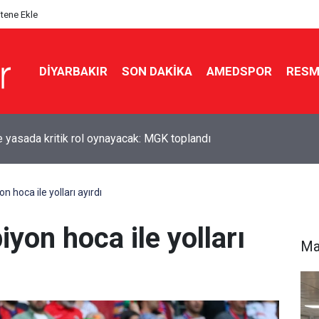
itene Ekle
DIYARBAKIR
SON DAKIKA
AMEDSPOR
RESM
de zincirleme kaza: 5 yaralı
 hoca ile yolları ayırdı
on hoca ile yolları
Ma