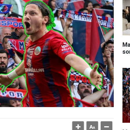
Ma
so