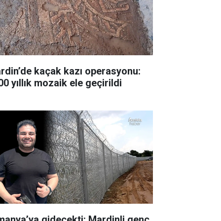
rdin’de kaçak kazı operasyonu:
0 yıllık mozaik ele geçirildi
manya’ya gidecekti: Mardinli genç