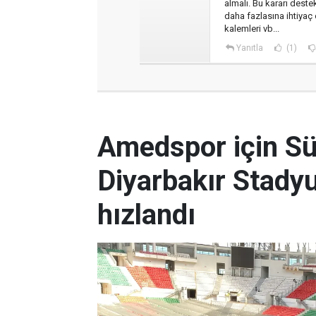
almalı. Bu kararı deste
daha fazlasına ihtiyaç
kalemleri vb...
Yanıtla
(1)
Amedspor için Süp
Diyarbakır Stady
hızlandı