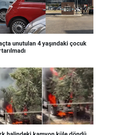
açta unutulan 4 yaşındaki çocuk
rtarılmadı
rk halindeki kamyon küle döndü