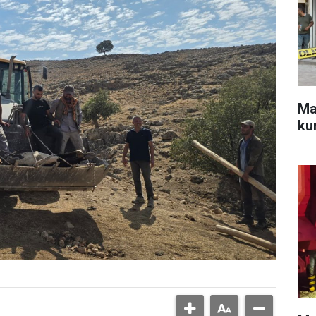
Mar
ku