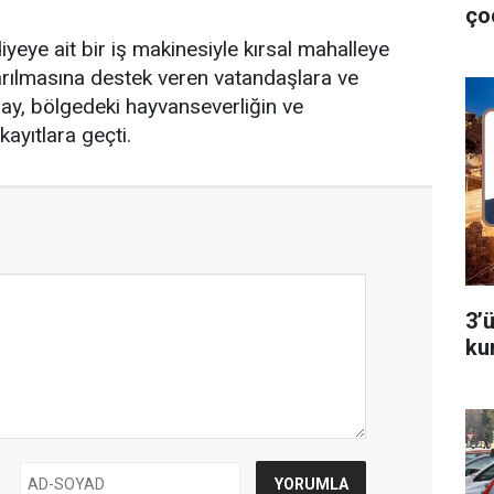
ço
iyeye ait bir iş makinesiyle kırsal mahalleye
tarılmasına destek veren vatandaşlara ve
olay, bölgedeki hayvanseverliğin ve
ayıtlara geçti.
3’
ku