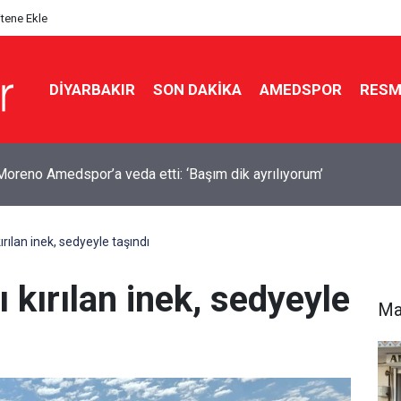
itene Ekle
DIYARBAKIR
SON DAKIKA
AMEDSPOR
RESM
yan’dan ABD ile mutabakat mesajı: Neden sürekli savaşalım?
rılan inek, sedyeyle taşındı
 kırılan inek, sedyeyle
Ma