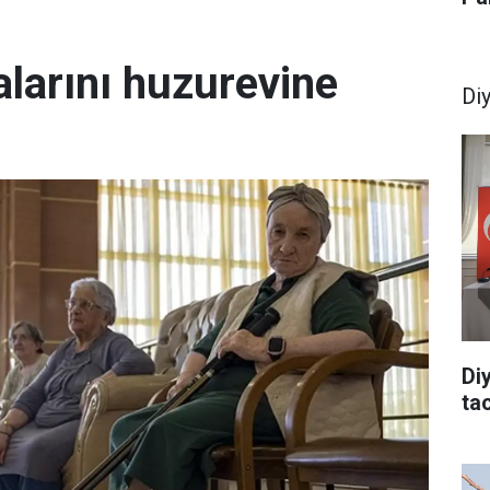
larını huzurevine
Di
Di
tac