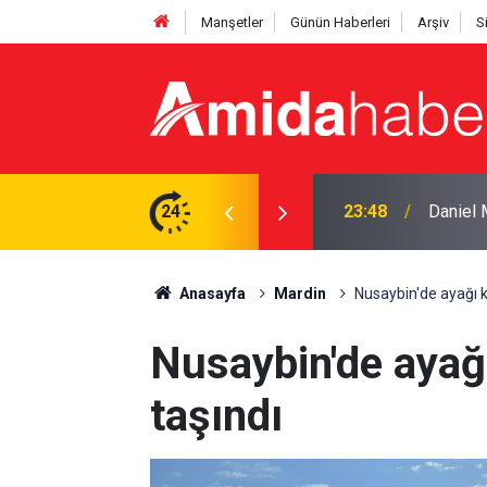
Manşetler
Günün Haberleri
Arşiv
S
tti: ‘Başım dik ayrılıyorum’
24
23:25
Pezeşki
Anasayfa
Mardin
Nusaybin'de ayağı kı
Nusaybin'de ayağı
taşındı