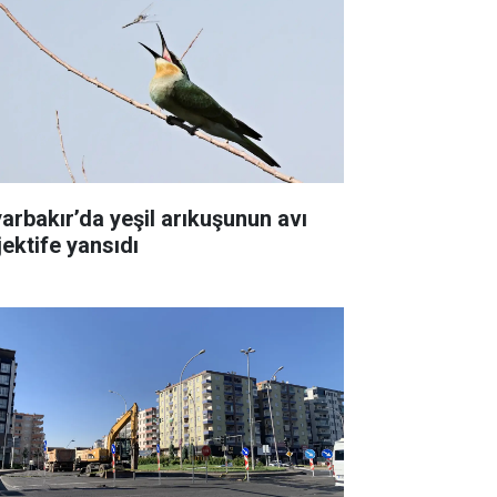
yarbakır’da yeşil arıkuşunun avı
jektife yansıdı