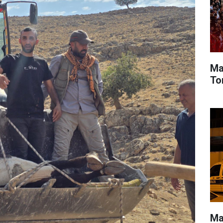
Ma
To
Ma