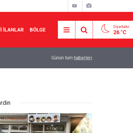
Diyarbakır
I İLANLAR
BÖLGE
26 °C
22:10
Musa Anter davasının yeniden açılması için Ada
Günün tüm
haberleri
rdin