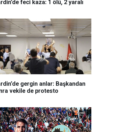
din’de feci kaza: 1 ölü, 2 yaralı
rdin’de gergin anlar: Başkandan
nra vekile de protesto