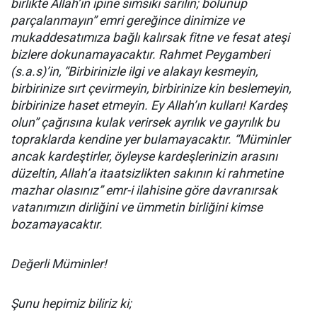
birlikte Allah’ın ipine sımsıkı sarılın; bölünüp
parçalanmayın” emri gereğince dinimize ve
mukaddesatımıza bağlı kalırsak fitne ve fesat ateşi
bizlere dokunamayacaktır. Rahmet Peygamberi
(s.a.s)’in, “Birbirinizle ilgi ve alakayı kesmeyin,
birbirinize sırt çevirmeyin, birbirinize kin beslemeyin,
birbirinize haset etmeyin. Ey Allah’ın kulları! Kardeş
olun” çağrısına kulak verirsek ayrılık ve gayrılık bu
topraklarda kendine yer bulamayacaktır. “Müminler
ancak kardeştirler, öyleyse kardeşlerinizin arasını
düzeltin, Allah’a itaatsizlikten sakının ki rahmetine
mazhar olasınız” emr-i ilahisine göre davranırsak
vatanımızın dirliğini ve ümmetin birliğini kimse
bozamayacaktır.
Değerli Müminler!
Şunu hepimiz biliriz ki;