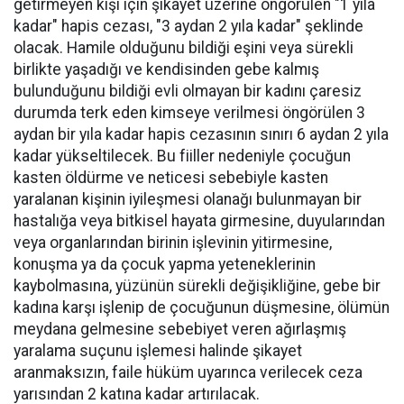
getirmeyen kişi için şikayet üzerine öngörülen "1 yıla
kadar" hapis cezası, "3 aydan 2 yıla kadar" şeklinde
olacak. Hamile olduğunu bildiği eşini veya sürekli
birlikte yaşadığı ve kendisinden gebe kalmış
bulunduğunu bildiği evli olmayan bir kadını çaresiz
durumda terk eden kimseye verilmesi öngörülen 3
aydan bir yıla kadar hapis cezasının sınırı 6 aydan 2 yıla
kadar yükseltilecek. Bu fiiller nedeniyle çocuğun
kasten öldürme ve neticesi sebebiyle kasten
yaralanan kişinin iyileşmesi olanağı bulunmayan bir
hastalığa veya bitkisel hayata girmesine, duyularından
veya organlarından birinin işlevinin yitirmesine,
konuşma ya da çocuk yapma yeteneklerinin
kaybolmasına, yüzünün sürekli değişikliğine, gebe bir
kadına karşı işlenip de çocuğunun düşmesine, ölümün
meydana gelmesine sebebiyet veren ağırlaşmış
yaralama suçunu işlemesi halinde şikayet
aranmaksızın, faile hüküm uyarınca verilecek ceza
yarısından 2 katına kadar artırılacak.