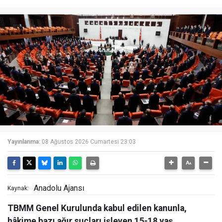
Yayınlanma:
08 Ağustos 2026 Cumartesi 23:03
Anadolu Ajansı
Kaynak:
TBMM Genel Kurulunda kabul edilen kanunla,
hâkime bazı ağır suçları işleyen 15-18 yaş