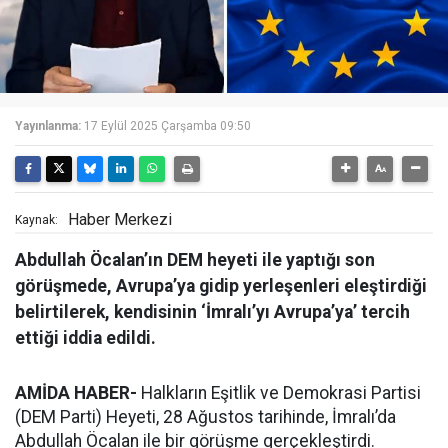
Yayınlanma:
17 Eylül 2025 Çarşamba 09:50
Haber Merkezi
Kaynak:
Abdullah Öcalan’ın DEM heyeti ile yaptığı son
görüşmede, Avrupa’ya gidip yerleşenleri eleştirdiği
belirtilerek, kendisinin ‘İmralı’yı Avrupa’ya’ tercih
ettiği iddia edildi.
AMİDA HABER-
Halkların Eşitlik ve Demokrasi Partisi
(DEM Parti) Heyeti, 28 Ağustos tarihinde, İmralı’da
Abdullah Öcalan ile bir görüşme gerçekleştirdi.