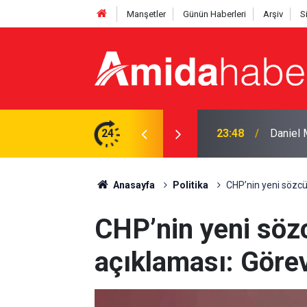
Manşetler
Günün Haberleri
Arşiv
S
tti: ‘Başım dik ayrılıyorum’
24
23:25
Pezeşki
Anasayfa
Politika
CHP’nin yeni sözc
CHP’nin yeni sö
açıklaması: Göre