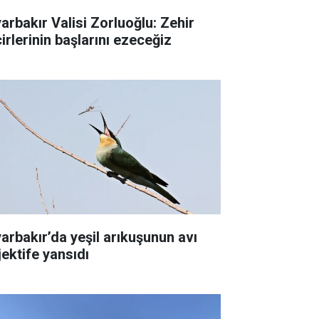
yarbakır Valisi Zorluoğlu: Zehir
irlerinin başlarını ezeceğiz
yarbakır’da yeşil arıkuşunun avı
jektife yansıdı