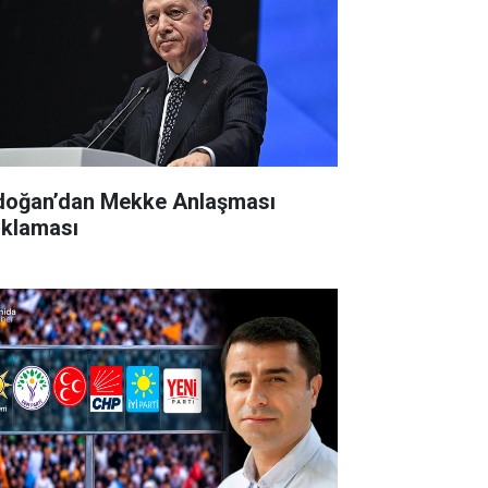
doğan’dan Mekke Anlaşması
ıklaması