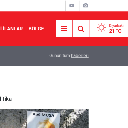
Diyarbakır
I İLANLAR
BÖLGE
21 °C
22:10
Musa Anter davasının yeniden açılması için Ada
Günün tüm
haberleri
itika