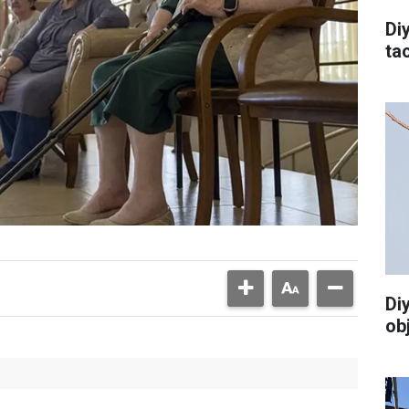
Di
tac
Di
ob