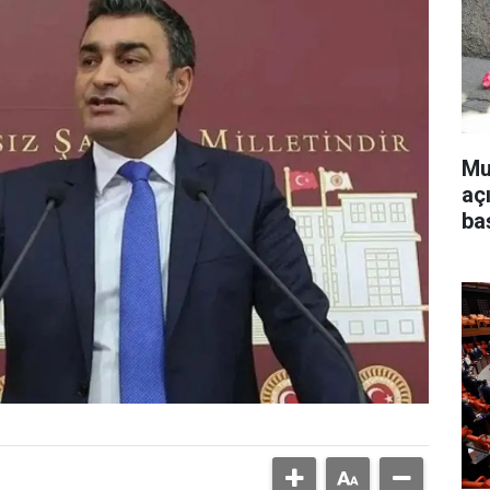
Mu
aç
ba