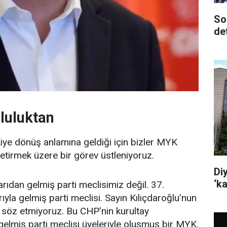
So
de
luluktan
ye dönüş anlamına geldiği için bizler MYK
getirmek üzere bir görev üstleniyoruz.
Di
‘k
arıdan gelmiş parti meclisimiz değil. 37.
ıyla gelmiş parti meclisi. Sayın Kılıçdaroğlu’nun
 söz etmiyoruz. Bu CHP’nin kurultay
 gelmiş parti meclisi üyeleriyle oluşmuş bir MYK.