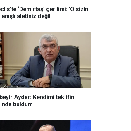
lis'te ‘Demirtaş’ gerilimi: 'O sizin
lanışlı aletiniz değil'
beyir Aydar: Kendimi teklifin
şında buldum