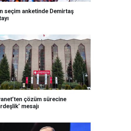
n seçim anketinde Demirtaş
tayı
yanet’ten çözüm sürecine
ardeşlik’ mesajı