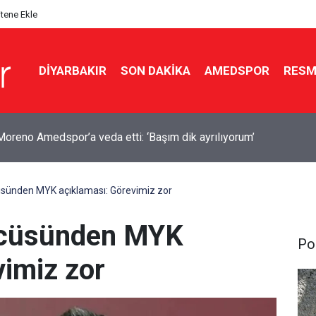
itene Ekle
DIYARBAKIR
SON DAKIKA
AMEDSPOR
RESM
yan’dan ABD ile mutabakat mesajı: Neden sürekli savaşalım?
üsünden MYK açıklaması: Görevimiz zor
zcüsünden MYK
Pol
vimiz zor