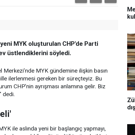
Mec
kul
 yeni MYK oluşturulan CHP'de Parti
v üstlendiklerini söyledi.
 Merkezi’nde MYK gündemine ilişkin basın
dille ilerlenmesi gereken bir süreçteyiz. Bu
urum CHP’nin ayrışması anlamına gelir. Biz
" dedi.
Zü
dı
eli'
 MYK ile aslında yeni bir başlangıç yapmayı,