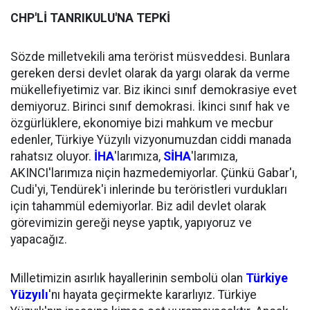
CHP'Lİ TANRIKULU'NA TEPKİ
Sözde milletvekili ama terörist müsveddesi. Bunlara
gereken dersi devlet olarak da yargı olarak da verme
mükellefiyetimiz var. Biz ikinci sınıf demokrasiye evet
demiyoruz. Birinci sınıf demokrasi. İkinci sınıf hak ve
özgürlüklere, ekonomiye bizi mahkum ve mecbur
edenler, Türkiye Yüzyılı vizyonumuzdan ciddi manada
rahatsız oluyor.
İHA
'larımıza,
SİHA
'larımıza,
AKINCI'larımıza niçin hazmedemiyorlar. Çünkü Gabar'ı,
Cudi'yi, Tendürek'i inlerinde bu teröristleri vurdukları
için tahammül edemiyorlar. Biz adil devlet olarak
görevimizin gereği neyse yaptık, yapıyoruz ve
yapacağız.
Milletimizin asırlık hayallerinin sembolü olan
Türkiye
Yüzyılı
'nı hayata geçirmekte kararlıyız. Türkiye