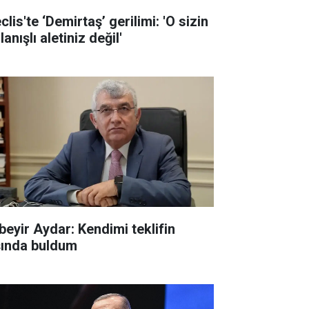
lis'te ‘Demirtaş’ gerilimi: 'O sizin
lanışlı aletiniz değil'
beyir Aydar: Kendimi teklifin
şında buldum