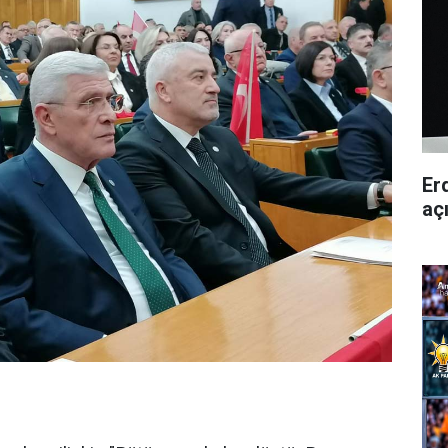
Er
aç