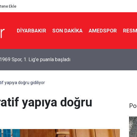
itene Ekle
DIYARBAKIR
SON DAKIKA
AMEDSPOR
RESM
n Hürmüz mesajı: ABD’ye 6 şart
if yapıya doğru gidiliyor
atif yapıya doğru
Pol