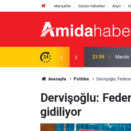
Manşetler
Günün Haberleri
Arşiv
S
a başladı
24
20:47
İran’da
Anasayfa
Politika
Dervişoğlu: Federat
Dervişoğlu: Feder
gidiliyor