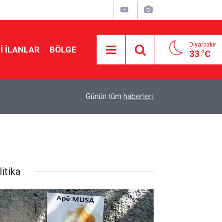
Diyarbakır
I İLANLAR
BÖLGE
33 °C
20:41
Urfa Kalesi ziyaretçilere yeniden açılıyor: Tarih b
Günün tüm
haberleri
itika