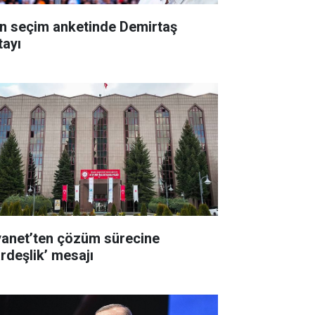
n seçim anketinde Demirtaş
tayı
yanet’ten çözüm sürecine
ardeşlik’ mesajı