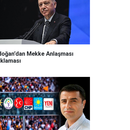
doğan’dan Mekke Anlaşması
ıklaması