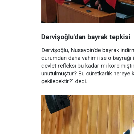
Dervişoğlu'dan bayrak tepkisi
Dervişoğlu, Nusaybin'de bayrak indi
durumdan daha vahimi ise o bayrağı in
devlet refleksi bu kadar mı körelmişt
unutulmuştur? Bu cüretkarlık nereye 
çekilecektir?" dedi.