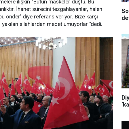
melere ilişkin "Bütün maskeler düştü. Bu
nlıktır. İhanet sürecini tezgahlayanlar, halen
So
cu önder' diye referans veriyor. Bize karşı
de
yakılan silahlardan medet umuyorlar "dedi.
Di
‘k