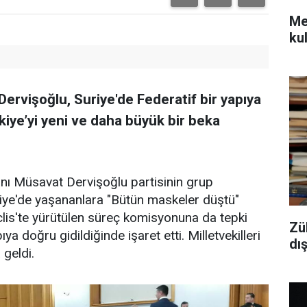
Mec
kul
ervişoğlu, Suriye'de Federatif bir yapıya
kiye’yi yeni ve daha büyük bir beka
nı Müsavat Dervişoğlu partisinin grup
riye'de yaşananlara "Bütün maskeler düştü"
 Meclis'te yürütülen süreç komisyonuna da tepki
Zü
ya doğru gidildiğinde işaret etti. Milletvekilleri
dı
 geldi.