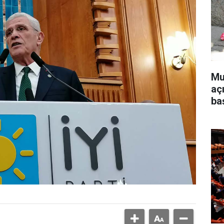
Mu
aç
ba