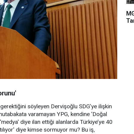
MG
Ta
orunu'
gerektiğini söyleyen Dervişoğlu SDG’ye ilişkin
 mutabakata varamayan YPG, kendine 'Doğal
, 'medya' diye ilan ettiği alanlarda Türkiye’ye 40
atılıyor' diye kimse sormuyor mu? Bu iş,