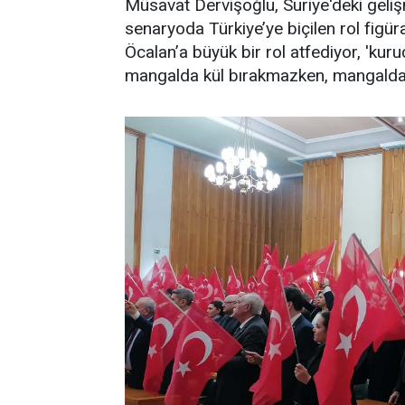
Müsavat Dervişoğlu, Suriye'deki geliş
senaryoda Türkiye’ye biçilen rol figüra
Öcalan’a büyük bir rol atfediyor, 'kuru
mangalda kül bırakmazken, mangalda 