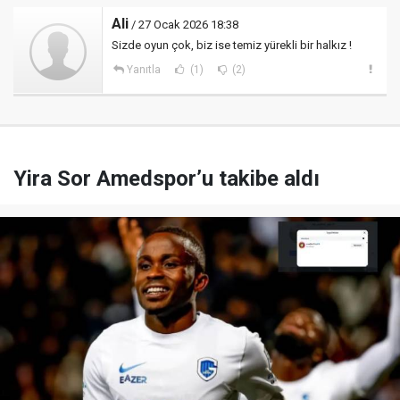
Ali
/ 27 Ocak 2026 18:38
Sizde oyun çok, biz ise temiz yürekli bir halkız !
Yanıtla
(1)
(2)
Yira Sor Amedspor’u takibe aldı