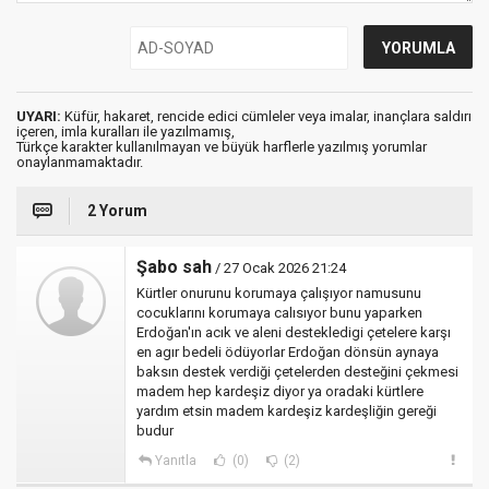
UYARI:
Küfür, hakaret, rencide edici cümleler veya imalar, inançlara saldırı
içeren, imla kuralları ile yazılmamış,
Türkçe karakter kullanılmayan ve büyük harflerle yazılmış yorumlar
onaylanmamaktadır.
2 Yorum
Şabo sah
/ 27 Ocak 2026 21:24
Kürtler onurunu korumaya çalışıyor namusunu
cocuklarını korumaya calısıyor bunu yaparken
Erdoğan'ın acık ve aleni destekledigi çetelere karşı
en agır bedeli ödüyorlar Erdoğan dönsün aynaya
baksın destek verdiği çetelerden desteğini çekmesi
madem hep kardeşiz diyor ya oradaki kürtlere
yardım etsin madem kardeşiz kardeşliğin gereği
budur
Yanıtla
(0)
(2)