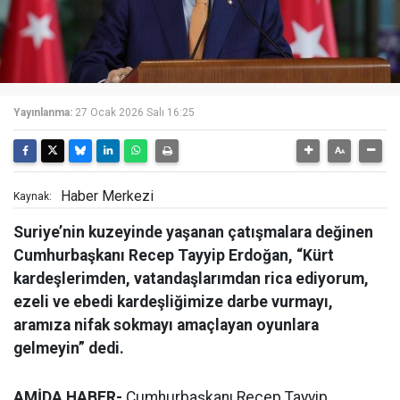
Yayınlanma:
27 Ocak 2026 Salı 16:25
Haber Merkezi
Kaynak:
Suriye’nin kuzeyinde yaşanan çatışmalara değinen
Cumhurbaşkanı Recep Tayyip Erdoğan, “Kürt
kardeşlerimden, vatandaşlarımdan rica ediyorum,
ezeli ve ebedi kardeşliğimize darbe vurmayı,
aramıza nifak sokmayı amaçlayan oyunlara
gelmeyin” dedi.
AMİDA HABER-
Cumhurbaşkanı Recep Tayyip