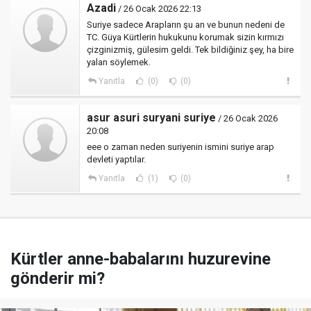
Azadi
/ 26 Ocak 2026 22:13
Suriye sadece Arapların şu an ve bunun nedeni de
TC. Güya Kürtlerin hukukunu korumak sizin kırmızı
çizginizmiş, gülesim geldi. Tek bildiğiniz şey, ha bire
yalan söylemek.
Yanıtla
(0)
(0)
asur asuri suryani suriye
/ 26 Ocak 2026
20:08
eee o zaman neden suriyenin ismini suriye arap
devleti yaptılar.
Yanıtla
(1)
(0)
Kürtler anne-babalarını huzurevine
gönderir mi?