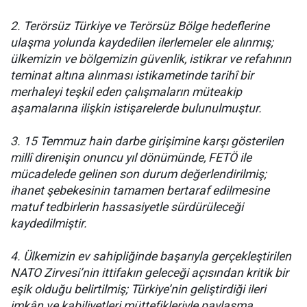
2. Terörsüz Türkiye ve Terörsüz Bölge hedeflerine
ulaşma yolunda kaydedilen ilerlemeler ele alınmış;
ülkemizin ve bölgemizin güvenlik, istikrar ve refahının
teminat altına alınması istikametinde tarihî bir
merhaleyi teşkil eden çalışmaların müteakip
aşamalarına ilişkin istişarelerde bulunulmuştur.
3. 15 Temmuz hain darbe girişimine karşı gösterilen
millî direnişin onuncu yıl dönümünde, FETÖ ile
mücadelede gelinen son durum değerlendirilmiş;
ihanet şebekesinin tamamen bertaraf edilmesine
matuf tedbirlerin hassasiyetle sürdürüleceği
kaydedilmiştir.
4. Ülkemizin ev sahipliğinde başarıyla gerçekleştirilen
NATO Zirvesi’nin ittifakın geleceği açısından kritik bir
eşik olduğu belirtilmiş; Türkiye’nin geliştirdiği ileri
imkân ve kabiliyetleri müttefikleriyle paylaşma