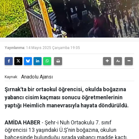
Yayınlanma:
14 Mayıs 2025 Çarşamba 19:05
Anadolu Ajansı
Kaynak:
Şırnak'ta bir ortaokul öğrencisi, okulda boğazına
yabancı cisim kaçması sonucu öğretmenlerinin
yaptığı Heimlich manevrasıyla hayata döndürüldü.
AMİDA HABER
- Şehr-i Nuh Ortaokulu 7. sınıf
öğrencisi 13 yaşındaki Ü.Ş'nin boğazına, okulun
bahçesinde bulunduğu sırada yabancı madde kaçtı.