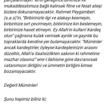
parçalanmayın” emri gereğince dinimize ve
mukaddesatımıza bağlı kalırsak fitne ve fesat ateşi
bizlere dokunamayacaktır. Rahmet Peygamberi
(s.a.s)’in, “Birbirinizle ilgi ve alakayı kesmeyin,
birbirinize sırt çevirmeyin, birbirinize kin beslemeyin,
birbirinize haset etmeyin. Ey Allah’ın kulları! Kardeş
olun” çağrısına kulak verirsek ayrılık ve gayrılık bu
topraklarda kendine yer bulamayacaktır. “Müminler
ancak kardeştirler, öyleyse kardeşlerinizin arasını
düzeltin, Allah’a itaatsizlikten sakının ki rahmetine
mazhar olasınız” emr-i ilahisine göre davranırsak
vatanımızın dirliğini ve ümmetin birliğini kimse
bozamayacaktır.
Değerli Müminler!
Şunu hepimiz biliriz ki;