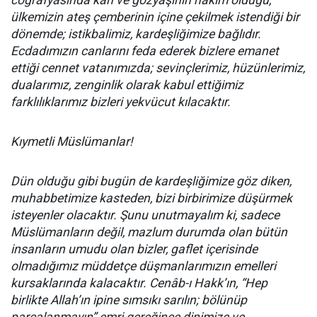
coğrafyasında kan ve gözyaşının hâkim olduğu,
ülkemizin ateş çemberinin içine çekilmek istendiği bir
dönemde; istikbalimiz, kardeşliğimize bağlıdır.
Ecdadımızın canlarını feda ederek bizlere emanet
ettiği cennet vatanımızda; sevinçlerimiz, hüzünlerimiz,
dualarımız, zenginlik olarak kabul ettiğimiz
farklılıklarımız bizleri yekvücut kılacaktır.
Kıymetli Müslümanlar!
Dün olduğu gibi bugün de kardeşliğimize göz diken,
muhabbetimize kasteden, bizi birbirimize düşürmek
isteyenler olacaktır. Şunu unutmayalım ki, sadece
Müslümanların değil, mazlum durumda olan bütün
insanların umudu olan bizler, gaflet içerisinde
olmadığımız müddetçe düşmanlarımızın emelleri
kursaklarında kalacaktır. Cenâb-ı Hakk’ın, “Hep
birlikte Allah’ın ipine sımsıkı sarılın; bölünüp